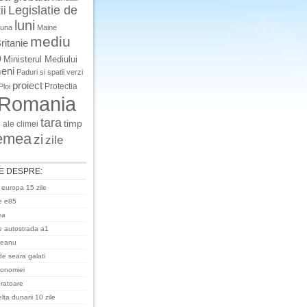
Legislatie de
ii
luni
luna
Maine
mediu
ritanie
o
Ministerul Mediului
eni
Paduri si spatii verzi
proiect
Protectia
Ploi
Romania
tara
timp
 ale climei
emea
zi
zile
E DESPRE:
 europa 15 zile
e e85
ea
 autostrada a1
ceanu
de seara galati
ronomiei
uratoare
ta dunarii 10 zile