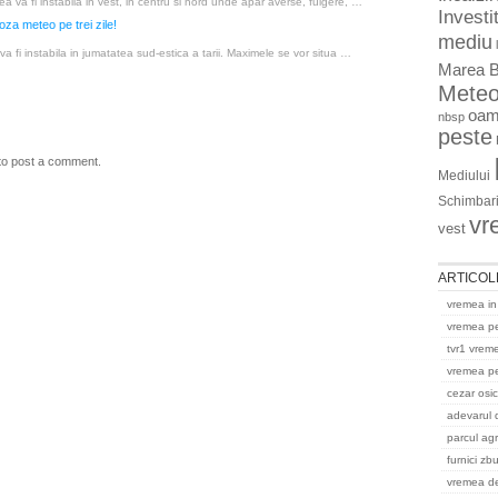
 va fi instabila in vest, in centru si nord unde apar averse, fulgere, …
Investit
oza meteo pe trei zile!
mediu
va fi instabila in jumatatea sud-estica a tarii. Maximele se vor situa …
Marea B
Mete
oam
nbsp
peste
to post a comment.
Mediului
Schimbari
vr
vest
ARTICOL
vremea in
vremea p
tvr1 vrem
vremea pe
cezar osi
adevarul 
parcul ag
furnici zb
vremea del