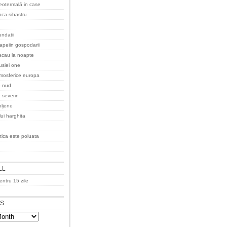
eotermală in case
oca sihastru
undatii
apeiin gospodarii
acau la noapte
rusiei one
tmosferice europa
o nud
 severin
ljene
lui harghita
tica este poluata
LL
ntru 15 zile
ES