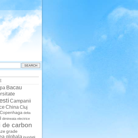
E
Bacau
pa
rsitate
esti
Campanii
China
ce
Cluj
Copenhaga
delta
i
dimineata
electrice
i de carbon
aze
grade
rea globala
inundatii