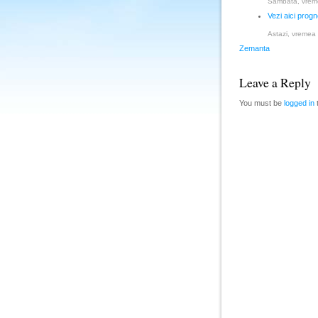
Sambata, vremea
Vezi aici progn
Astazi, vremea 
Zemanta
Leave a Reply
You must be
logged in