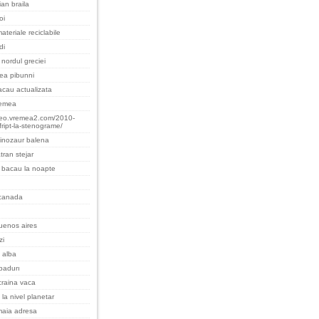
an braila
oi
ateriale reciclabile
di
nordul greciei
cea pibunni
cau actualizata
remea
teo.vremea2.com/2010-
fript-la-stenograme/
inozaur balena
tran stejar
 bacau la noapte
 canada
uenos aires
zi
 alba
padurı
raina vaca
 la nivel planetar
maia adresa