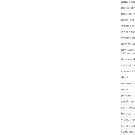
alina dami
rodica cor
brad din m
marin ece
vremea in 
ionel bor
vremea ba
horeca v
http://me
10/cocos-
broasca d
cel mai ba
vremea in
deva
montreal
roma
poluare b
taxele ver
randunica
botosanı 
vremea uc
catastrofa
i velo ma