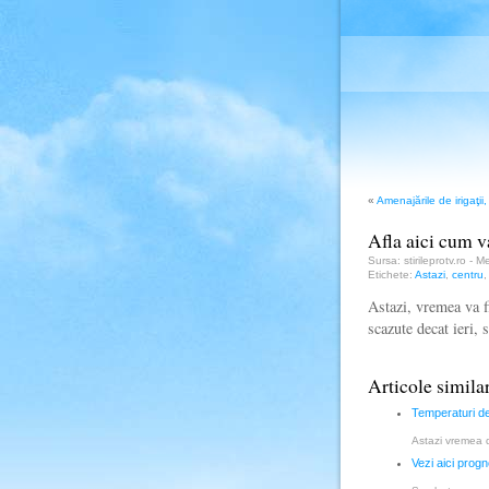
«
Amenajările de irigaţii
Afla aici cum v
Sursa: stirileprotv.ro - 
Etichete:
Astazi
,
centru
Astazi, vremea va f
scazute decat ieri, 
Articole simila
Temperaturi de 
Astazi vremea d
Vezi aici progn