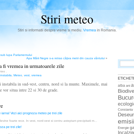
Stiri meteo
Stiri si informatii despre vreme si mediu.
Vremea
in Romania.
, sub lupa Parlamentului
Apa Mării Negre s-a retras câţiva metri din cauza vântului
»
Search
a fi vremea in urmatoarele zile
for:
Meteo
.
,
instabila
,
Meteo
,
vest
,
vremea
ETICHET
i instabila in sud-vest, centru, nord si la munte. Maximele, mai
a
alba
ani
se vor situa intre 22 si 30 de grade.
Biodive
Bucur
ecologi
re
Constanta
iarna! Vezi aici prognoza meteo pe trei zile
Deseur
emisi
evine foarte rece. In vest, nord-vest si centru asteptam precipitatii m…
g
oza pe trei zile!
Energie
Incalzi