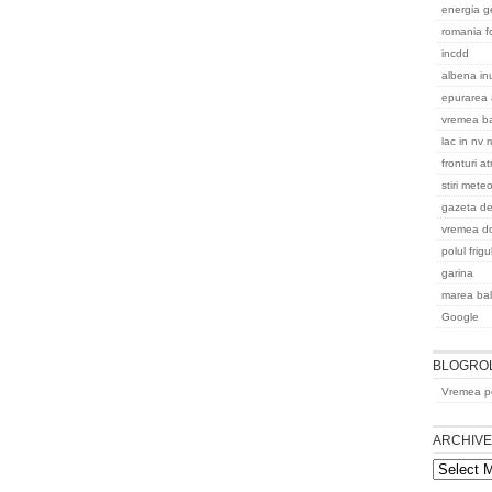
energia g
romania f
incdd
albena in
epurarea 
vremea b
lac in nv 
fronturi a
stiri mete
gazeta de
vremea do
polul frigu
garina
marea bal
Google
BLOGRO
Vremea pe
ARCHIV
Archives