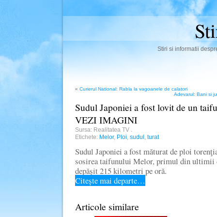
St
Stiri si informatii des
«
Curierul National: Rabla la vagoanele de calatori
Adevarul: Bani si j
Sudul Japoniei a fost lovit de un taif
VEZI IMAGINI
Sursa: Realitatea TV
.
Etichete:
Melor
,
Ploi
,
sudul
,
turat
Sudul Japoniei a fost măturat de ploi torenţial
sosirea taifunului Melor, primul din ultimii 
depăşit 215 kilometri pe oră.
Citește mai departe…
Articole similare