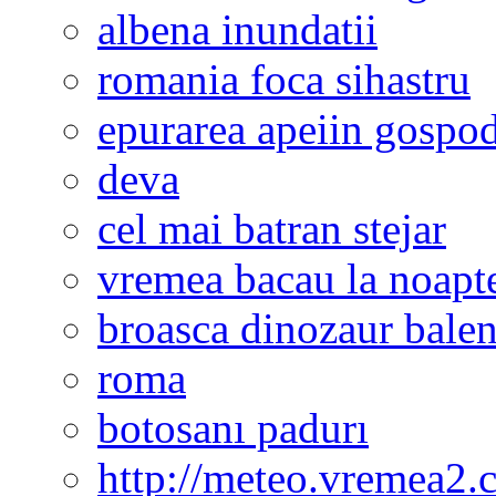
albena inundatii
romania foca sihastru
epurarea apeiin gospod
deva
cel mai batran stejar
vremea bacau la noapt
broasca dinozaur bale
roma
botosanı padurı
http://meteo.vremea2.