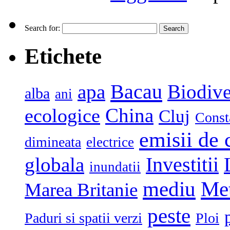
Search for:
Etichete
Bacau
apa
Biodive
alba
ani
China
ecologice
Cluj
Const
emisii de 
dimineata
electrice
globala
Investitii
inundatii
mediu
Me
Marea Britanie
peste
Paduri si spatii verzi
Ploi