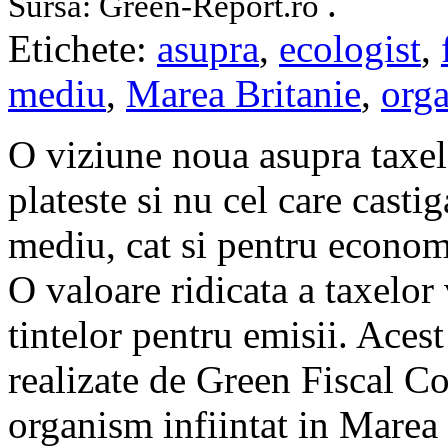
.
Sursa: Green-Report.ro
Etichete:
asupra
,
ecologist
,
mediu
,
Marea Britanie
,
org
O viziune noua asupra taxelo
plateste si nu cel care castig
mediu, cat si pentru econom
O valoare ridicata a taxelor 
tintelor pentru emisii. Acest
realizate de Green Fiscal C
organism infiintat in Marea