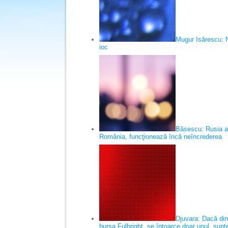
Mugur Isărescu: 
ioc
Băsescu: Rusia are
România, funcţionează încă neîncrederea
Djuvara: Dacă din
bursa Fulbright, se întoarce doar unul, sunt