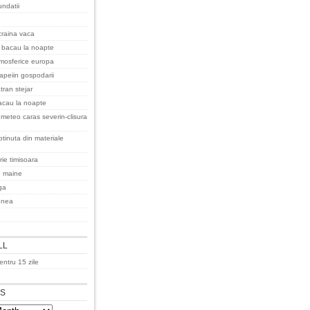
undatii
raina vaca
 bacau la noapte
tmosferice europa
apeiin gospodarii
tran stejar
acau la noapte
meteo caras severin-clisura
tinuta din materiale
ie timisoara
o maine
ga
enea
LL
ntru 15 zile
ES