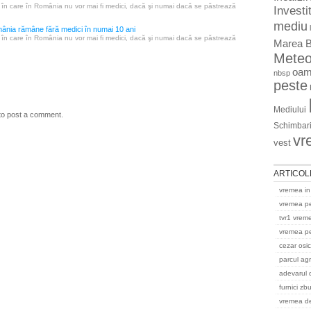
în care în România nu vor mai fi medici, dacă şi numai dacă se păstrează
Investit
mediu
ânia rămâne fără medici în numai 10 ani
în care în România nu vor mai fi medici, dacă şi numai dacă se păstrează
Marea B
Mete
oam
nbsp
peste
Mediului
to post a comment.
Schimbari
vr
vest
ARTICOL
vremea in
vremea p
tvr1 vrem
vremea pe
cezar osi
parcul ag
adevarul 
furnici zb
vremea del