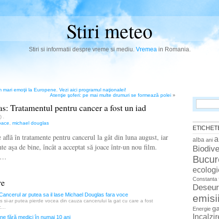
Stiri meteo
Stiri si informatii despre vreme si mediu.
Vremea
in Romania.
 mari emoţii la Europene. Vezi aici programul naţionalei!
Atenţie şoferi: pe mai multe drumuri se formează polei
»
Search
: Tratamentul pentru cancer a fost un iad
for:
n)
.
oace
,
michael douglas
ETICHET
află în tratamente pentru cancerul la gât din luna august, iar
a
alba
ani
e aşa de bine, încât a acceptat să joace într-un nou film.
Biodive
te…
Bucur
ecologi
Constanta
re
Deseur
ncerul ar putea sa il lase Michael Douglas fara voce
emisi
 si-ar putea pierde vocea din cauza cancerului la gat cu care a fost
g
ec…
Energie
Incalzi
e fără medici în numai 10 ani