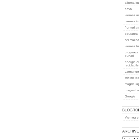
albena in
deva
vremea uc
vremea in
fronturi a
epurarea 
cel mai ba
vremea b
prognoza 
dunarii
energie ob
reciclabile
carmanger
stiri mete
magda iu
dragos b
Google
BLOGRO
Vremea pe
ARCHIV
Archives