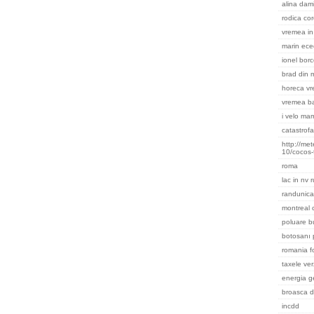
alina dami
rodica cor
vremea in 
marin ece
ionel bor
brad din m
horeca v
vremea ba
i velo ma
catastrofa
http://me
10/cocos-
roma
lac in nv 
randunica
montreal
poluare b
botosanı 
romania f
taxele ver
energia g
broasca d
incdd