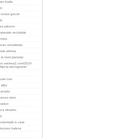
an braila
oi
nordul greciei
di
cea pibunni
ateriale reciclabile
remea
cau actualizata
maia adresa
 la nivel planetar
teo.vremea2.com/2010-
fript-la-stenograme/
rusiei one
 alba
 canada
uenos aires
padurı
oca sihastru
zi
eotermală in case
inozaur balena