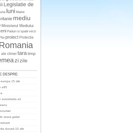
Legislatie de
ii
luni
luna
Maine
mediu
ritanie
o
Ministerul Mediului
eni
Paduri si spatii verzi
proiect
Protectia
Ploi
Romania
tara
timp
 ale climei
emea
zi
zile
E DESPRE:
 europa 15 zile
e e85
ea
 autostrada a1
ceanu
ronomiei
de seara galati
uratoare
ta dunarii 10 zile