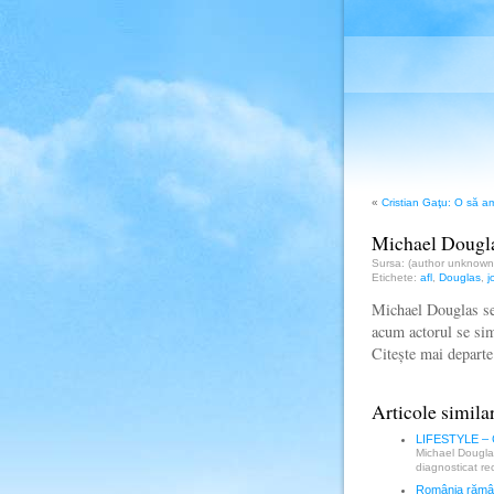
«
Cristian Gaţu: O să am
Michael Douglas
Sursa: (author unknow
Etichete:
afl
,
Douglas
,
j
Michael Douglas se 
acum actorul se simt
Citește mai depar
Articole simila
LIFESTYLE – Ca
Michael Douglas
diagnosticat r
România rămân