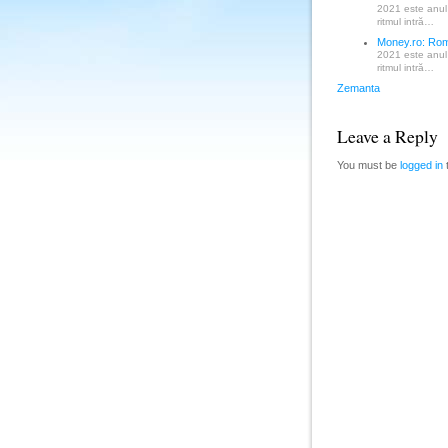
2021 este anul 
ritmul intră…
Money.ro: Rom
2021 este anul 
ritmul intră…
Zemanta
Leave a Reply
You must be
logged in