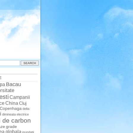
E
Bacau
pa
rsitate
esti
Campanii
China
ce
Cluj
Copenhaga
delta
i
dimineata
electrice
i de carbon
aze
grade
rea globala
inundatii