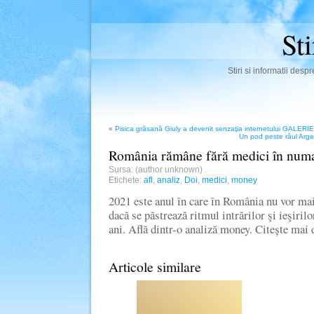
St
Stiri si informatii des
«
Pisica grăsană Giuly a devenit senzaţia internetului GALER
Un pod peste râul Argeş 
România rămâne fără medici în numa
Sursa: (author unknown)
.
Etichete:
afl
,
analiz
,
Doi
,
medici
,
money
2021 este anul în care în România nu vor mai
dacă se păstrează ritmul intrărilor şi ieşiril
ani. Află dintr-o analiză money. Citește ma
Articole similare