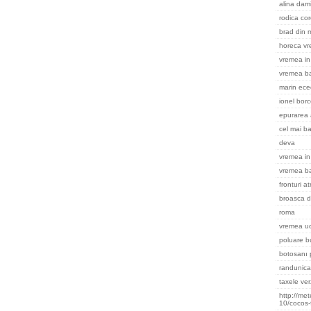
alina dami
rodica cor
brad din m
horeca v
vremea in 
vremea ba
marin ece
ionel bor
epurarea 
cel mai ba
deva
vremea in
vremea b
fronturi a
broasca d
roma
vremea uc
poluare b
botosanı 
randunica
taxele ver
http://me
10/cocos-