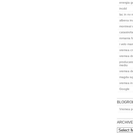
energia g
incdd
lac in nv 
albena in
montreal
catastrofa
romania f
i velo ma
vremea cr
vremea do
producato
mediu
vremea de
magda iu
vremea in
Google
BLOGRO
Vremea pe
ARCHIV
Archives