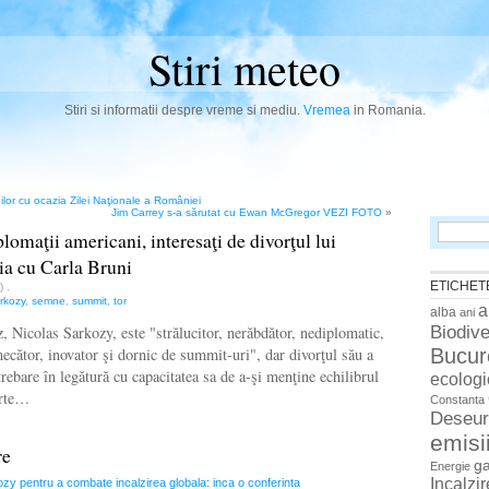
Stiri meteo
Stiri si informatii despre vreme si mediu.
Vremea
in Romania.
ilor cu ocazia Zilei Naţionale a României
Jim Carrey s-a sărutat cu Ewan McGregor VEZI FOTO
»
Search
omaţii americani, interesaţi de divorţul lui
for:
ţia cu Carla Bruni
ETICHET
n)
.
rkozy
,
semne
,
summit
,
tor
a
alba
ani
Biodive
z, Nicolas Sarkozy, este "strălucitor, nerăbdător, nediplomatic,
Bucur
mecător, inovator şi dornic de summit-uri", dar divorţul său a
rebare în legătură cu capacitatea sa de a-şi menţine echilibrul
ecologi
arte…
Constanta
Deseur
emisi
re
g
Energie
Incalzi
kozy pentru a combate incalzirea globala: inca o conferinta