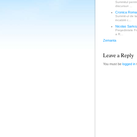
Summitul pentru 
discursuri …
Cronica Roman
Summit-ul de l
incalzirii c…
Nicolas Sarkoz
Preşedintele Fr
a R…
Zemanta
Leave a Reply
You must be
logged in