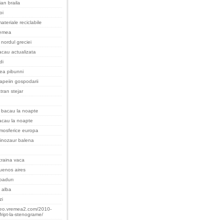
an braila
oi
ateriale reciclabile
remea
nordul greciei
cau actualizata
di
cea pibunni
apeiin gospodarii
tran stejar
 bacau la noapte
acau la noapte
tmosferice europa
inozaur balena
raina vaca
uenos aires
padurı
 alba
zi
teo.vremea2.com/2010-
fript-la-stenograme/