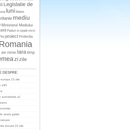
Legislatie de
ii
luni
luna
Maine
mediu
ritanie
o
Ministerul Mediului
eni
Paduri si spatii verzi
proiect
Protectia
Ploi
Romania
tara
timp
 ale climei
emea
zi
zile
E DESPRE:
 europa 15 zile
e e85
ea
 autostrada a1
ceanu
ronomiei
de seara galati
uratoare
ta dunarii 10 zile