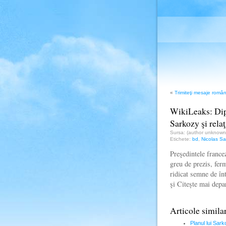
«
Trimiteţi mesaje român
WikiLeaks: Dipl
Sarkozy şi rela
Sursa: (author unknow
Etichete:
bd
,
Nicolas Sa
Preşedintele france
greu de prezis, fer
ridicat semne de înt
şi Citește mai dep
Articole simila
Planul lui Sar