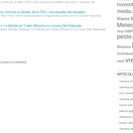
clima de la New York a fost, potrivit analistilor, mai mult o sesiune de
Investit
mediu
a: Summit-ul climatic de la ONU, mai degraba dezamagitor
a New York, menit sa dinamizeze negocierile pentru un nou acord impotriva
Marea B
Mete
y l-a felicitat pe Traian Băsescu cu ocazia Zilei Naţionale
anţei, Nicolas Sarkozy, l-a felicitat pe Traian Băsescu cu ocazia Zilei Naţionale
oam
nbsp
peste
Mediului
Schimbari
vr
vest
to post a comment.
ARTICOL
vremea in
vremea p
tvr1 vrem
vremea pe
cezar osi
parcul ag
adevarul 
furnici zb
vremea del