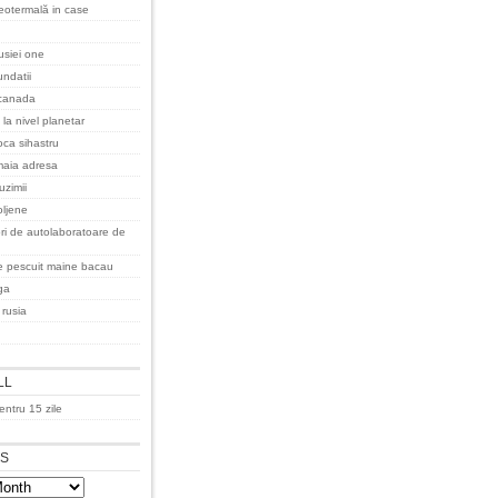
eotermală in case
rusiei one
undatii
 canada
 la nivel planetar
oca sihastru
maia adresa
uzimii
ljene
ri de autolaboratoare de
 pescuit maine bacau
ga
 rusia
LL
ntru 15 zile
ES