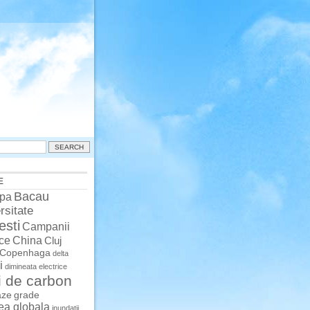
E
Bacau
pa
rsitate
esti
Campanii
China
ce
Cluj
Copenhaga
delta
i
dimineata
electrice
i de carbon
aze
grade
rea globala
inundatii