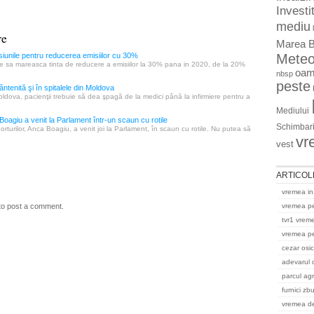
Investit
mediu
re
Marea B
Mete
esiunile pentru reducerea emisiilor cu 30%
ie sa mareasca tinta de reducere a emisiilor la 30% pana in 2020, de la 20%
oam
nbsp
peste
tenită şi în spitalele din Moldova
ldova, pacienţii trebuie să dea şpagă de la medici până la infirmiere pentru a
Mediului
Boagiu a venit la Parlament într-un scaun cu rotile
Schimbari
orturilor, Anca Boagiu, a venit joi la Parlament, în scaun cu rotile. Nu putea să
vr
vest
ARTICOL
vremea in
vremea p
to post a comment.
tvr1 vrem
vremea pe
cezar osi
adevarul 
parcul ag
furnici zb
vremea del