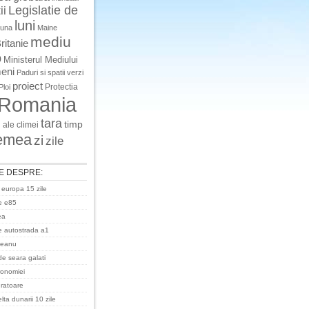
Legislatie de
ii
luni
luna
Maine
mediu
ritanie
o
Ministerul Mediului
eni
Paduri si spatii verzi
proiect
Protectia
Ploi
Romania
tara
timp
 ale climei
emea
zi
zile
E DESPRE:
 europa 15 zile
e e85
ea
 autostrada a1
ceanu
de seara galati
ronomiei
uratoare
ta dunarii 10 zile