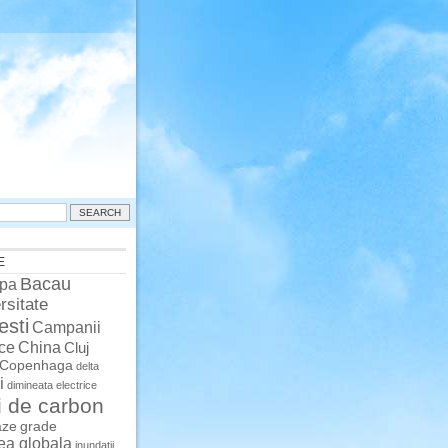
E
Bacau
pa
rsitate
esti
Campanii
China
ce
Cluj
Copenhaga
delta
i
dimineata
electrice
i de carbon
aze
grade
rea globala
inundatii