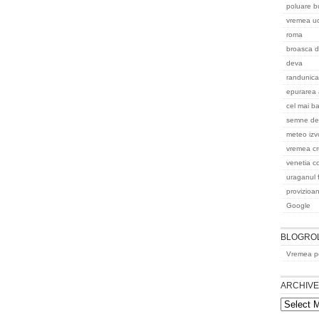
poluare b
vremea uc
roma
broasca d
deva
randunica
epurarea 
cel mai ba
semne de
meteo izvo
vremea cr
venetia co
uraganul 
provizioan
Google
BLOGRO
Vremea pe
ARCHIV
Archives