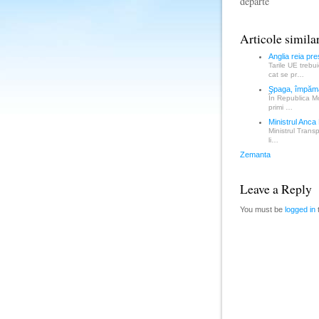
departe
Articole simila
Anglia reia pr
Tarile UE trebu
cat se pr…
Şpaga, împămân
În Republica Mo
primi …
Ministrul Anca 
Ministrul Transp
li…
Zemanta
Leave a Reply
You must be
logged in