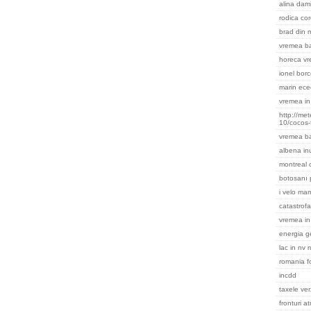
alina dami
rodica cor
brad din m
vremea ba
horeca v
ionel bor
marin ece
vremea in 
http://me
10/cocos-
vremea b
albena in
montreal
botosanı 
i velo ma
catastrofa
vremea in
energia g
lac in nv 
romania f
incdd
taxele ver
fronturi a