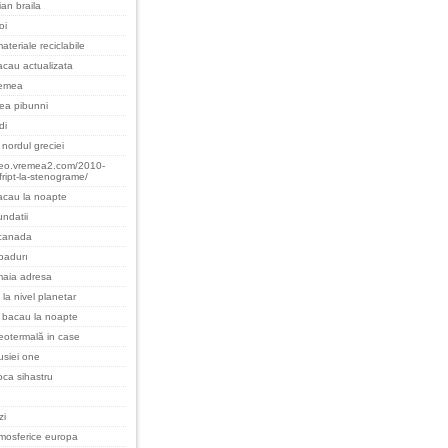
an braila
oi
ateriale reciclabile
cau actualizata
remea
cea pibunni
di
nordul greciei
teo.vremea2.com/2010-
fript-la-stenograme/
acau la noapte
undatii
 canada
padurı
maia adresa
 la nivel planetar
 bacau la noapte
eotermală in case
rusiei one
oca sihastru
zi
tmosferice europa