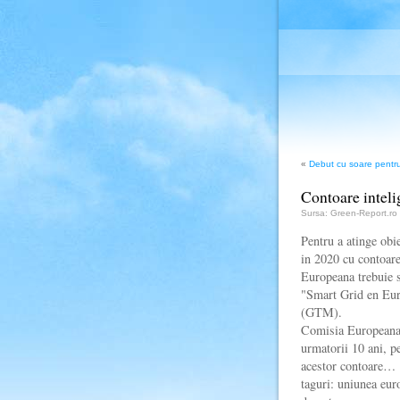
«
Debut cu soare pentru
Contoare inteli
Sursa: Green-Report.ro
Pentru a atinge obi
in 2020 cu contoare
Europeana trebuie s
"Smart Grid en Eur
(GTM).
Comisia Europeana 
urmatorii 10 ani, pe
acestor contoare…
taguri: uniunea euro