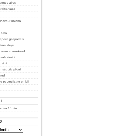
uenos aires
raina vaca
inozaur balena
 alba
apeiin gospodarii
tran stejar
 iarna in weekend
rul crisului
uzimii
nstructie piloni
fred
e pt certificate emisii
LL
ntru 15 zile
ES