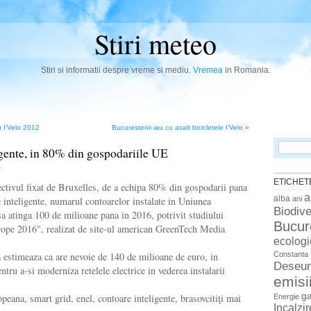
Stiri meteo
Stiri si informatii despre vreme si mediu.
Vremea
in Romania.
 I’Velo 2012
Bucurestenii iau cu asalt bicicletele I’Velo
»
Search
gente, in 80% din gospodariile UE
for:
.
ETICHET
ectivul fixat de Bruxelles, de a echipa 80% din gospodarii pana
a
alba
ani
 inteligente, numarul contoarelor instalate in Uniunea
Biodive
a atinga 100 de milioane pana in 2016, potrivit studiului
Bucur
ope 2016", realizat de site-ul american GreenTech Media
ecologi
Constanta
estimeaza ca are nevoie de 140 de milioane de euro, in
Deseur
ntru a-si moderniza retelele electrice in vederea instalarii
emisi
g
peana, smart grid, enel, contoare inteligente, brasovcitiţi mai
Energie
Incalzi