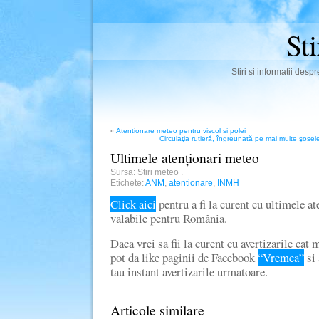
St
Stiri si informatii des
«
Atentionare meteo pentru viscol si polei
Circulaţia rutieră, îngreunată pe mai multe şosel
Ultimele atenționari meteo
Sursa: Stiri meteo
.
Etichete:
ANM
,
atentionare
,
INMH
Click aici
pentru a fi la curent cu ultimele a
valabile pentru România.
Daca vrei sa fii la curent cu avertizarile cat
pot da like paginii de Facebook
“Vremea”
si 
tau instant avertizarile urmatoare.
Articole similare