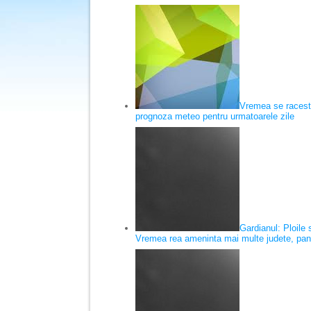
Vremea se racest
prognoza meteo pentru urmatoarele zile
Gardianul: Ploile s
Vremea rea ameninta mai multe judete, pan