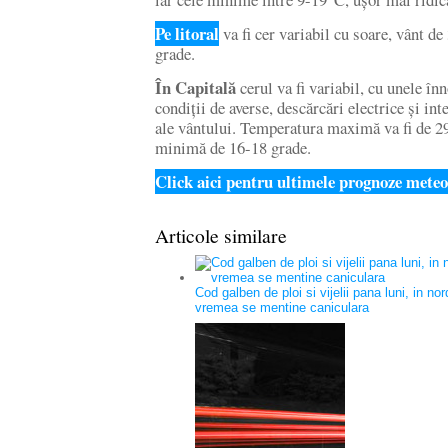
Pe litoral
va fi cer variabil cu soare, vânt de
grade.
În Capitală
cerul va fi variabil, cu unele înn
condiții de averse, descărcări electrice și int
ale vântului. Temperatura maximă va fi de 29
minimă de 16-18 grade.
Click aici pentru ultimele prognoze meteo
Articole similare
Cod galben de ploi si vijelii pana luni, in nord
vremea se mentine caniculara