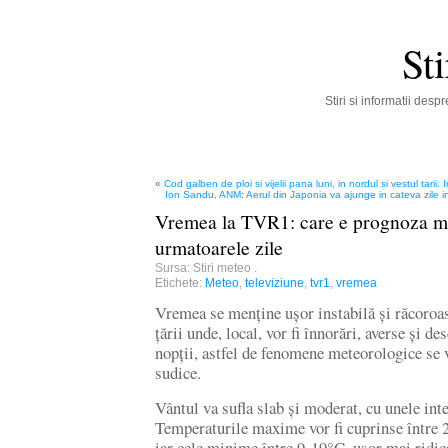
St
Stiri si informatii des
«
Cod galben de ploi si vijelii pana luni, in nordul si vestul tari
Ion Sandu, ANM: Aerul din Japonia va ajunge in cateva zile i
Vremea la TVR1: care e prognoza m
urmatoarele zile
Sursa: Stiri meteo
.
Etichete:
Meteo
,
televiziune
,
tvr1
,
vremea
Vremea se menține ușor instabilă și răcoroas
țării unde, local, vor fi înnorări, averse și de
nopții, astfel de fenomene meteorologice se 
sudice.
Vântul va sufla slab și moderat, cu unele inte
Temperaturile maxime vor fi cuprinse între 2
iar cele minime între 9-19°C, ușor mai ridica