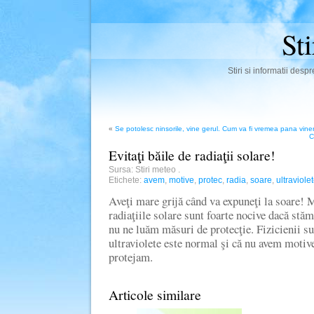
St
Stiri si informatii des
«
Se potolesc ninsorile, vine gerul. Cum va fi vremea pana viner
C
Evitaţi băile de radiaţii solare!
Sursa: Stiri meteo
.
Etichete:
avem
,
motive
,
protec
,
radia
,
soare
,
ultraviole
Aveţi mare grijă când va expuneţi la soare! M
radiaţiile solare sunt foarte nocive dacă stăm 
nu ne luăm măsuri de protecţie. Fizicienii sus
ultraviolete este normal şi că nu avem motive
protejam.
Articole similare