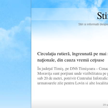
St
Stiri si informatii des
Circulaţia rutieră, îngreunată pe mai
naţionale, din cauza vremii ceţoase
În judeţul Timiş, pe DN6 Timişoara – Cena
Moraviţa sunt porţiuni unde vizibilitatea pe 
sub 20 de metri, potrivit Centrului Infotrafi
urmatoarele zile pentru Lovin si alte localit
29 q