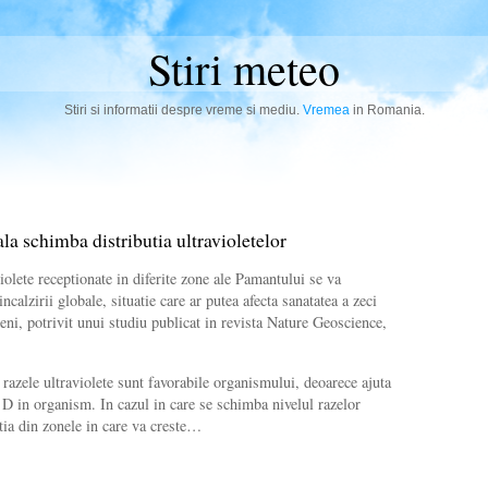
Stiri meteo
Stiri si informatii despre vreme si mediu.
Vremea
in Romania.
la schimba distributia ultravioletelor
iolete receptionate in diferite zone ale Pamantului se va
ncalzirii globale, situatie care ar putea afecta sanatatea a zeci
ni, potrivit unui studiu publicat in revista Nature Geoscience,
 razele ultraviolete sunt favorabile organismului, deoarece ajuta
i D in organism. In cazul in care se schimba nivelul razelor
atia din zonele in care va creste…