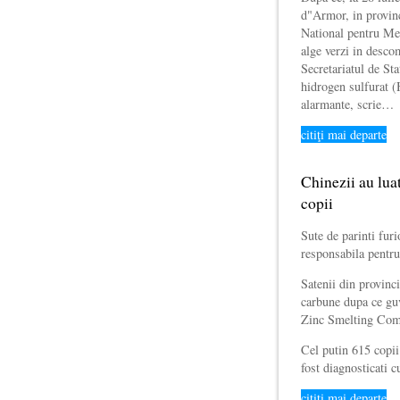
d"Armor, in provinci
National pentru Med
alge verzi in desco
Secretariatul de St
hidrogen sulfurat (H
alarmante, scrie…
citiţi mai departe
Chinezii au luat
copii
Sute de parinti furi
responsabila pentr
Satenii din provinc
carbune dupa ce guv
Zinc Smelting Comp
Cel putin 615 copii
fost diagnosticati 
citiţi mai departe