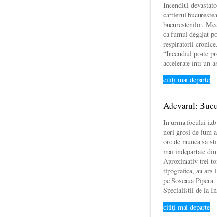
Incendiul devastato
cartierul bucureste
bucurestenilor. Me
ca fumul degajat poa
respiratorii cronice
“Incendiul poate pr
accelerate intr-un 
citiţi mai departe
Adevarul: Bucu
In urma focului izb
nori grosi de fum a
ore de munca sa sti
mai indepartate din
Aproximativ trei to
tipografica, au ars
pe Soseaua Pipera.
Specialistii de la I
citiţi mai departe