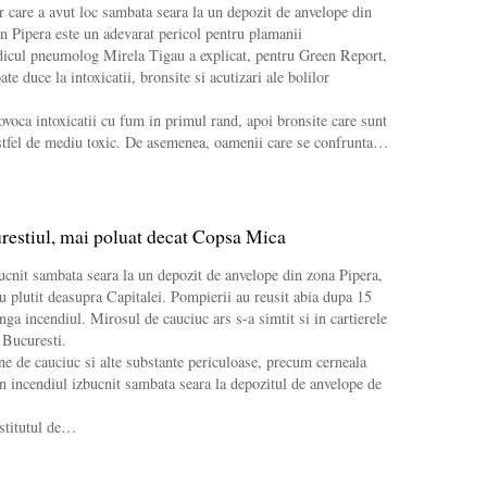
r care a avut loc sambata seara la un depozit de anvelope din
an Pipera este un adevarat pericol pentru plamanii
dicul pneumolog Mirela Tigau a explicat, pentru Green Report,
te duce la intoxicatii, bronsite si acutizari ale bolilor
.
ovoca intoxicatii cu fum in primul rand, apoi bronsite care sunt
astfel de mediu toxic. De asemenea, oamenii care se confrunta…
restiul, mai poluat decat Copsa Mica
ucnit sambata seara la un depozit de anvelope din zona Pipera,
u plutit deasupra Capitalei. Pompierii au reusit abia dupa 15
nga incendiul. Mirosul de cauciuc ars s-a simtit si in cartierele
 Bucuresti.
ne de cauciuc si alte substante periculoase, precum cerneala
 in incendiul izbucnit sambata seara la depozitul de anvelope de
nstitutul de…