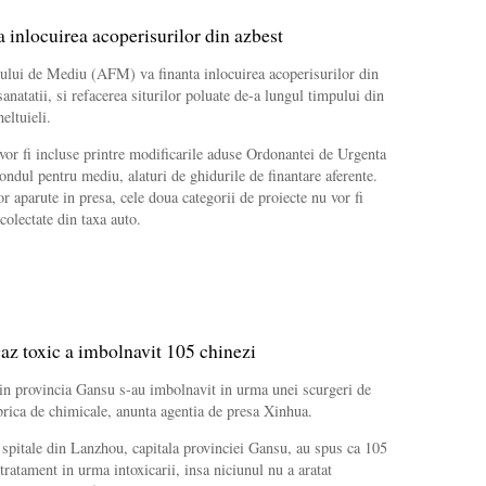
inlocuirea acoperisurilor din azbest
ului de Mediu (AFM) va finanta inlocuirea acoperisurilor din
anatatii, si refacerea siturilor poluate de-a lungul timpului din
eltuieli.
vor fi incluse printre modificarile aduse Ordonantei de Urgenta
ndul pentru mediu, alaturi de ghidurile de finantare aferente.
r aparute in presa, cele doua categorii de proiecte nu vor fi
colectate din taxa auto.
az toxic a imbolnavit 105 chinezi
in provincia Gansu s-au imbolnavit in urma unei scurgeri de
abrica de chimicale, anunta agentia de presa Xinhua.
 spitale din Lanzhou, capitala provinciei Gansu, au spus ca 105
tratament in urma intoxicarii, insa niciunul nu a aratat