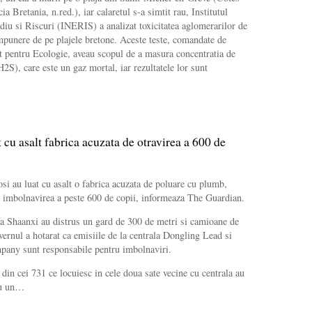
a Bretania, n.red.), iar calaretul s-a simtit rau, Institutul
iu si Riscuri (INERIS) a analizat toxicitatea aglomerarilor de
mpunere de pe plajele bretone. Aceste teste, comandate de
at pentru Ecologie, aveau scopul de a masura concentratia de
2S), care este un gaz mortal, iar rezultatele lor sunt
 cu asalt fabrica acuzata de otravirea a 600 de
osi au luat cu asalt o fabrica acuzata de poluare cu plumb,
u imbolnavirea a peste 600 de copii, informeaza The Guardian.
ia Shaanxi au distrus un gard de 300 de metri si camioane de
ernul a hotarat ca emisiile de la centrala Dongling Lead si
any sunt responsabile pentru imbolnaviri.
 din cei 731 ce locuiesc in cele doua sate vecine cu centrala au
cu un…