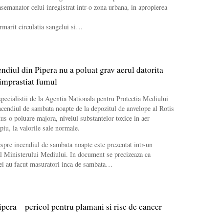
asemanator celui inregistrat intr-o zona urbana, in apropierea
urmarit circulatia sangelui si…
ndiul din Pipera nu a poluat grav aerul datorita
 imprastiat fumul
specialistii de la Agentia Nationala pentru Protectia Mediului
endiul de sambata noapte de la depozitul de anvelope al Rotis
 o poluare majora, nivelul substantelor toxice in aer
piu, la valorile sale normale.
re incendiul de sambata noapte este prezentat intr-un
l Ministerului Mediului. In document se precizeaza ca
utiei au facut masuratori inca de sambata…
ipera – pericol pentru plamani si risc de cancer