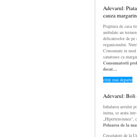
Adevarul: Piata
cauza margarin
Prajitura de casa ti
ambalate au termen 
delicateselor de pe 
organismului. Nutr
Consumate in mod c
sanatoase ca marga
Consumatorii prefe
decat…
citiţi mai departe
Adevarul: Boli 
Inhalarea aerului p
inima, se arata intr
„Hipertensiunea“, c
Poluarea de la mas
Cercetatori de la U