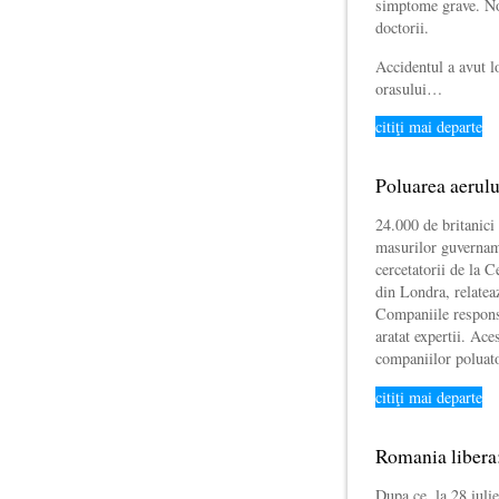
simptome grave. No
doctorii.
Accidentul a avut l
orasului…
citiţi mai departe
Poluarea aerulu
24.000 de britanici 
masurilor guvername
cercetatorii de la C
din Londra, relatea
Companiile responsa
aratat expertii. Ac
companiilor poluat
citiţi mai departe
Romania libera:
Dupa ce, la 28 iuli