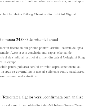
ua oameni au fost tinuti sub observatie medicala, au mai spus
oc luni la fabrica Feilong Chemical din districtul Xigu al
i omoara 24.000 de britanici anual
mor in fiecare an din pricina poluarii aerului, cauzata de lipsa
ntale. Aceasta este concluzia unui raport efectuat de
entrul de studiu al justitiei si crimei din cadrul Colegiului King
za Telegraph.
bile pentru poluarea aerului ar trebui aspru sanctionate, au
estia spun ca guvernul nu ia masuri suficiente pentru penalizarea
oare precum producatorii de…
 Toxicitatea algelor verzi, confirmata prin analize
e, un cal a murit pe o plaja din Saint-Michel-en-Greve (Côtes-