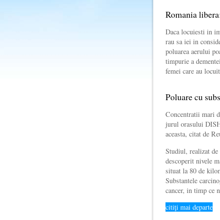
Romania libera:
Daca locuiesti in im
rau sa iei in consi
poluarea aerului po
timpurie a dementei
femei care au locui
Poluare cu subs
Concentratii mari d
jurul orasului DISH
aceasta, citat de Re
Studiul, realizat 
descoperit nivele m
situat la 80 de kilo
Substantele carcino
cancer, in timp ce
citiţi mai departe