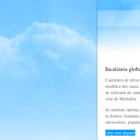
Incalzirea globa
Cantitatea de ultrav
modifica din cauza i
de milioane de oame
citat de Mediafax.
In cantitate optima,
la fixarea vitamine
ultraviolete, popul
citiţi mai departe