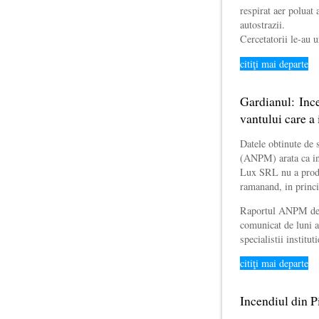
respirat aer poluat 
autostrazii.
Cercetatorii le-au 
citiţi mai departe
Gardianul: Ince
vantului care a
Datele obtinute de 
(ANPM) arata ca inc
Lux SRL nu a produs
ramanand, in princi
Raportul ANPM desp
comunicat de luni a
specialistii instit
citiţi mai departe
Incendiul din P