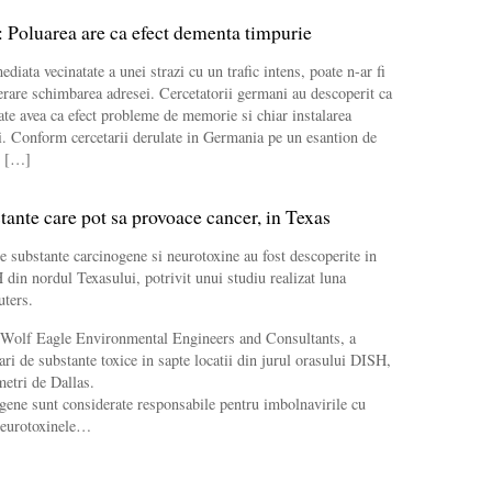
 Poluarea are ca efect dementa timpurie
ediata vecinatate a unei strazi cu un trafic intens, poate n-ar fi
derare schimbarea adresei. Cercetatorii germani au descoperit ca
ate avea ca efect probleme de memorie si chiar instalarea
. Conform cercetarii derulate in Germania pe un esantion de
t […]
tante care pot sa provoace cancer, in Texas
e substante carcinogene si neurotoxine au fost descoperite in
 din nordul Texasului, potrivit unui studiu realizat luna
uters.
de Wolf Eagle Environmental Engineers and Consultants, a
ari de substante toxice in sapte locatii din jurul orasului DISH,
metri de Dallas.
gene sunt considerate responsabile pentru imbolnavirile cu
 neurotoxinele…