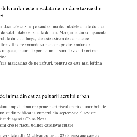
 dulciurilor este invadata de produse toxice din
ei
ne doar cateva zile, pe cand cornurile, ruladele si alte dulciuri
de valabilitate de pana la doi ani. Margarina din componenta
raft le da viata lunga, dar este extrem de daunatoare
itionistii ne recomanda sa mancam produse naturale.
umpatat, untura de porc si untul sunt de zeci de ori mai
rina.
ra margarina de pe rafturi, pentru ca este mai ieftina
de inima din cauza poluarii aerului urban
oluat timp de doua ore poate mari riscul aparitiei unor boli de
-un studiu publicat in numarul din septembrie al revistei
itat de agentia China Noua.
ini creste riscul bolilor cardiovasculare
niversitatea din Michigan au testat 83 de persoane care au