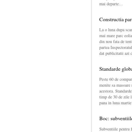
mai departe…
Constructia par
La o luna dupa sca
mai mare parc eolia
din nou fata de tent
partea Inspectoratu
dat publicitatii azi
Standarde globa
Peste 60 de compani
menite sa masoare n
acestora. Standardel
timp de 30 de zile l
pana in luna marti
Boc: subventiile
Subventiile pentru f