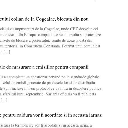
cului eolian de la Cogealac, blocata din nou
ndalul cu impuscaturi de la Cogealac, unde CEZ dezvolta cel
n de uscat din Europa, compania se vede nevoita sa protesteze
ativele de blocare a proiectului, venite de aceasta data din
lui teritorial in Constructii Constanta. Potrivit unui comunicat
 de […]
le de masurare a emisiilor pentru companii
i au completat un chestionar privind noile standarde globale
ivelul de emisii generate de produsele lor si de distributia
e sunt incluse intr-un protocol ce va intra in dezbatere publica
a sfarsitul lunii septembrie. Varianta oficiala va fi publicata
e […]
 pentru caldura vor fi acordate si in aceasta iarnaz
actura la termoficare vor fi acordate si in aceasta iarna, a