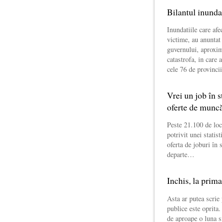
Bilantul inunda
Inundatiile care af
victime, au anuntat 
guvernului, aproxim
catastrofa, in care 
cele 76 de provinci
Vrei un job în 
oferte de munc
Peste 21.100 de loc
potrivit unei statis
oferta de joburi în 
departe…
Inchis, la prim
Asta ar putea scrie
publice este oprita.
de aproape o luna si