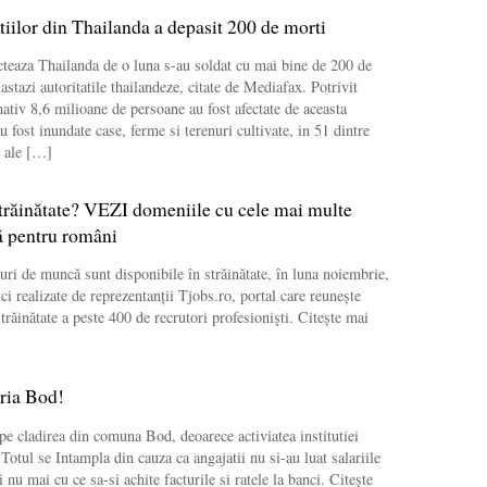
tiilor din Thailanda a depasit 200 de morti
ecteaza Thailanda de o luna s-au soldat cu mai bine de 200 de
astazi autoritatile thailandeze, citate de Mediafax. Potrivit
ativ 8,6 milioane de persoane au fost afectate de aceasta
au fost inundate case, ferme si terenuri cultivate, in 51 dintre
i ale […]
străinătate? VEZI domeniile cu cele mai multe
ă pentru români
uri de muncă sunt disponibile în străinătate, în luna noiembrie,
tici realizate de reprezentanții Tjobs.ro, portal care reunește
străinătate a peste 400 de recrutori profesionişti. Citește mai
aria Bod!
 pe cladirea din comuna Bod, deoarece activiatea institutiei
 Totul se Intampla din cauza ca angajatii nu si-au luat salariile
 nu mai cu ce sa-si achite facturile si ratele la banci. Citește