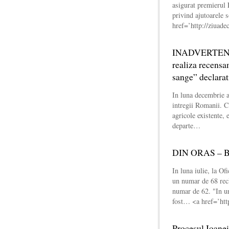
asigurat premierul 
privind ajutoarele s
href=’http://ziuade
INADVERTENTE
realiza recensa
sange” declarat
In luna decembrie a
intregii Romanii. Cu
agricole existente, 
departe…
DIN ORAS – Ban
In luna iulie, la O
un numar de 68 recla
numar de 62. "In ur
fost… <a href=’htt
Procesul Ioane