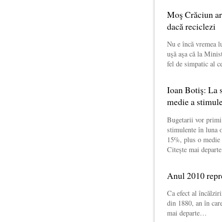
Moş Crăciun are
dacă reciclezi
Nu e încă vremea l
uşă aşa că la Minis
fel de simpatic al 
Ioan Botiş: La 
medie a stimule
Bugetarii vor primi
stimulente în luna 
15%, plus o medie a
Citește mai depar
Anul 2010 repre
Ca efect al încălzir
din 1880, an în car
mai departe…