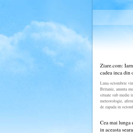
Ziare.com: Iarn
cadea inca din
Luna octombrie vin
Britanie, anunta me
situate sub medie i
meteorologie, afirm
de zapada in octom
Cea mai lunga e
in aceasta sea