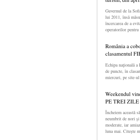
Guvernul de la Sofi
lui 2011, însă măsu
încercarea de a evit
operatorilor pentru
România a cobor
clasamentul F
Echipa naţională a 
de puncte, în clasa
miercuri, pe site-ul
Weekendul vin
PE TREI ZILE
Încheiem această s
neumbrit de nori şi
moderate, iar amiaz
luna mai. Citește 