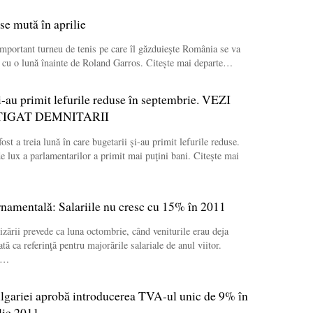
e mută în aprilie
mportant turneu de tenis pe care îl găzduieşte România se va
e, cu o lună înainte de Roland Garros. Citește mai departe…
i-au primit lefurile reduse în septembrie. VEZI
TIGAT DEMNITARII
st a treia lună în care bugetarii şi-au primit lefurile reduse.
de lux a parlamentarilor a primit mai puţini bani. Citește mai
namentală: Salariile nu cresc cu 15% în 2011
rizării prevede ca luna octombrie, când veniturile erau deja
ată ca referinţă pentru majorările salariale de anul viitor.
te…
lgariei aprobă introducerea TVA-ul unic de 9% în
ilie 2011