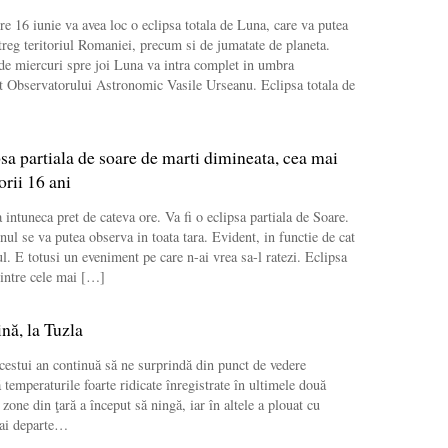
re 16 iunie va avea loc o eclipsa totala de Luna, care va putea
ntreg teritoriul Romaniei, precum si de jumatate de planeta.
de miercuri spre joi Luna va intra complet in umbra
t Observatorului Astronomic Vasile Urseanu. Eclipsa totala de
sa partiala de soare de marti dimineata, cea mai
rii 16 ani
 intuneca pret de cateva ore. Va fi o eclipsa partiala de Soare.
l se va putea observa in toata tara. Evident, in functie de cat
ul. E totusi un eveniment pe care n-ai vrea sa-l ratezi. Eclipsa
dintre cele mai […]
nă, la Tuzla
estui an continuă să ne surprindă din punct de vedere
temperaturile foarte ridicate înregistrate în ultimele două
zone din ţară a început să ningă, iar în altele a plouat cu
mai departe…