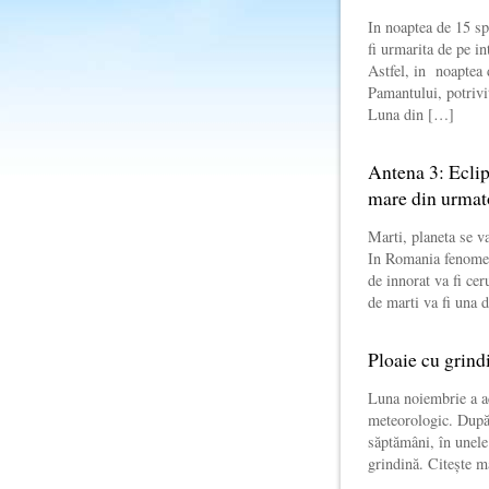
In noaptea de 15 sp
fi urmarita de pe i
Astfel, in noaptea 
Pamantului, potrivi
Luna din […]
Antena 3: Eclip
mare din urmato
Marti, planeta se va
In Romania fenomenu
de innorat va fi cer
de marti va fi una 
Ploaie cu grindi
Luna noiembrie a ac
meteorologic. După 
săptămâni, în unele 
grindină. Citește 