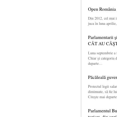
Open România s
Din 2012, cel mai i
juca în luna aprili
Parlamentarii ş
CÂT AU CÂŞ
Luna septembrie a fo
Chiar şi categoria 
departe…
Păcăleală guver
Proiectul legii sala
diminuate, să fie lu
Citește mai depar
Parlamentul Bu
turism, din apr