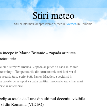
Stiri meteo
Stiri si informatii despre vreme si mediu.
Vremea
in Romania.
a incepe in Marea Britanie – zapada ar putea
 octombrie
e cu o surpriza imensa. Zapada ar putea sa cada in Marea
teorologii. Temperaturile din urmatoarele trei luni vor fi
n aceasta tara, scrie Sott. James Madden, specialist in
a ca este de asteptat sa cada cantitati moderate sau chiar mari
brie si noiembrie. […]
clipsa totala de Luna din ultimul deceniu, vizibila
ra si din Romania (VIDEO)