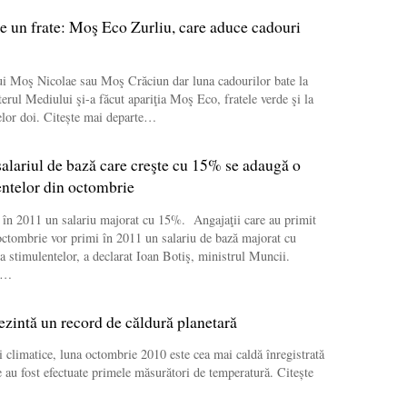
 un frate: Moş Eco Zurliu, care aduce cadouri
ui Moş Nicolae sau Moş Crăciun dar luna cadourilor bate la
terul Mediului şi-a făcut apariţia Moş Eco, fratele verde şi la
celor doi. Citește mai departe…
salariul de bază care creşte cu 15% se adaugă o
ntelor din octombrie
 în 2011 un salariu majorat cu 15%. Angajaţii care au primit
octombrie vor primi în 2011 un salariu de bază majorat cu
 stimulentelor, a declarat Ioan Botiş, ministrul Muncii.
te…
zintă un record de căldură planetară
ii climatice, luna octombrie 2010 este cea mai caldă înregistrată
e au fost efectuate primele măsurători de temperatură. Citește