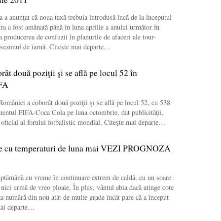
a a anunţat că noua taxă trebuia introdusă încă de la începutul
ra a fost amânată până în luna aprilie a anului următor în
a producerea de confuzii în planurile de afaceri ale tour-
 sezonul de iarnă. Citește mai departe…
ât două poziţii şi se află pe locul 52 în
IFA
României a coborât două poziţii şi se află pe locul 52, cu 538
mentul FIFA-Coca Cola pe luna octombrie, dat publicităţii,
 oficial al forului fotbalistic mondial. Citește mai departe…
e cu temperaturi de luna mai VEZI PROGNOZA
ăptămână cu vreme în continuare extrem de caldă, cu un soare
 nici urmă de vreo ploaie. În plus, vântul abia dacă atinge cote
a numără din nou atât de multe grade încât pare că a început
mai departe…