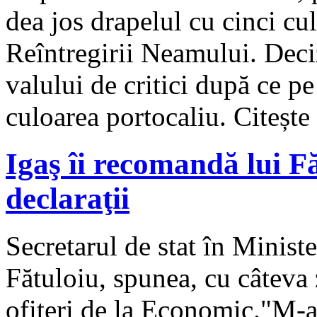
dea jos drapelul cu cinci cul
Reîntregirii Neamului. Deciz
valului de critici după ce pe
culoarea portocaliu. Citeșt
Igaş îi recomandă lui Fă
declaraţii
Secretarul de stat în Minist
Fătuloiu, spunea, cu câteva z
ofiţeri de la Economic."M-au