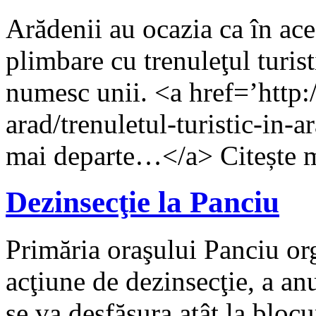
Arădenii au ocazia ca în aces
plimbare cu trenuleţul turist
numesc unii. <a href=’http:/
arad/trenuletul-turistic-in-
mai departe…</a> Citește 
Dezinsecţie la Panciu
Primăria oraşului Panciu org
acţiune de dezinsecţie, a an
se va desfăşura atât la blocur