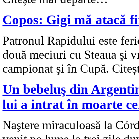
Copos: Gigi mă atacă fi
Patronul Rapidului este feric
două meciuri cu Steaua şi vre
campionat şi în Cupă. Cite
Un bebeluş din Argenti
lui a intrat în moarte c
Naştere miraculoasă la Córd
venit pe lume la trei zile d