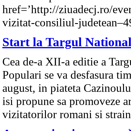
href=’http://ziuadecj.ro/eve
vizitat-consiliul-judetean–
Start la Targul Nationa
Cea de-a XII-a editie a Targ
Populari se va desfasura timp
august, in piateta Cazinoul
isi propune sa promoveze ar
vizitatorilor romani si stra