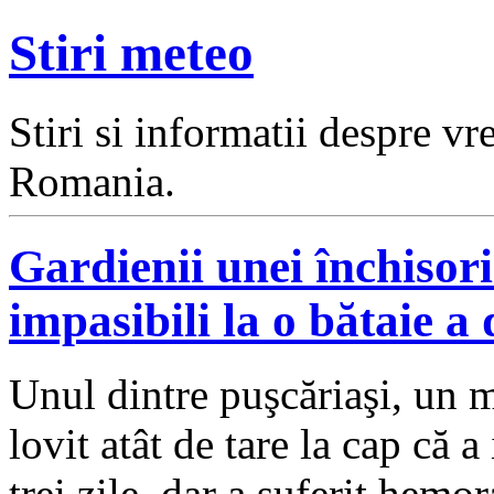
Stiri meteo
Stiri si informatii despre v
Romania.
Gardienii unei închisor
impasibili la o bătaie 
Unul dintre puşcăriaşi, un 
lovit atât de tare la cap că 
trei zile, dar a suferit hemor