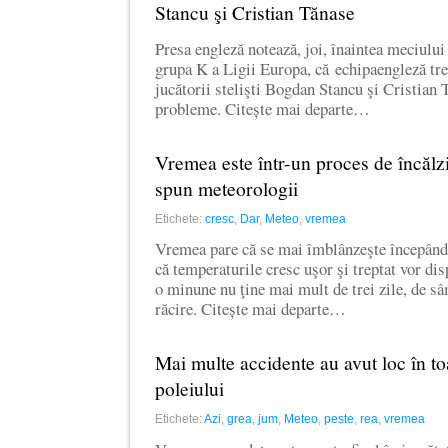
Stancu şi Cristian Tănase
Presa engleză notează, joi, înaintea meciulu
grupa K a Ligii Europa, că echipaengleză treb
jucătorii stelişti Bogdan Stancu şi Cristian 
probleme. Citește mai departe…
Vremea este într-un proces de încălz
spun meteorologii
Etichete:
cresc
,
Dar
,
Meteo
,
vremea
Vremea pare că se mai îmblânzeşte începând
că temperaturile cresc uşor şi treptat vor di
o minune nu ţine mai mult de trei zile, de s
răcire. Citește mai departe…
Mai multe accidente au avut loc în to
poleiului
Etichete:
Azi
,
grea
,
jum
,
Meteo
,
peste
,
rea
,
vremea