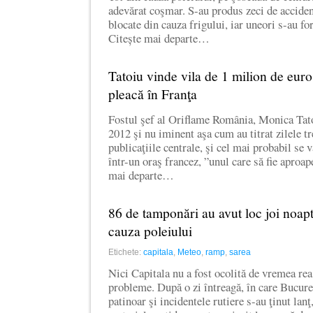
adevărat coşmar. S-au produs zeci de accident
blocate din cauza frigului, iar uneori s-au f
Citește mai departe…
Tatoiu vinde vila de 1 milion de euro
pleacă în Franţa
Fostul şef al Oriflame România, Monica Tat
2012 şi nu iminent aşa cum au titrat zilele t
publicaţiile centrale, şi cel mai probabil se 
într-un oraş francez, ”unul care să fie aproap
mai departe…
86 de tamponări au avut loc joi noapt
cauza poleiului
Etichete:
capitala
,
Meteo
,
ramp
,
sarea
Nici Capitala nu a fost ocolită de vremea rea
probleme. După o zi întreagă, în care Bucureş
patinoar şi incidentele rutiere s-au ţinut lanţ