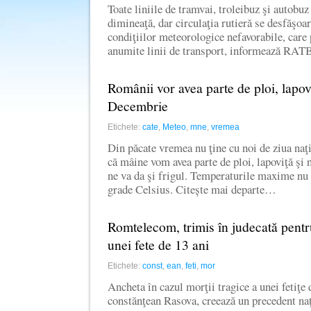
Toate liniile de tramvai, troleibuz şi autobuz
dimineaţă, dar circulaţia rutieră se desfăşoar
condiţiilor meteorologice nefavorabile, care 
anumite linii de transport, informează RAT
Românii vor avea parte de ploi, lapov
Decembrie
Etichete:
cate
,
Meteo
,
mne
,
vremea
Din păcate vremea nu ţine cu noi de ziua naţ
că mâine vom avea parte de ploi, lapoviţă şi n
ne va da şi frigul. Temperaturile maxime nu 
grade Celsius. Citește mai departe…
Romtelecom, trimis în judecată pentr
unei fete de 13 ani
Etichete:
const
,
ean
,
feti
,
mor
Ancheta în cazul morţii tragice a unei fetiţe 
constănţean Rasova, creează un precedent naţ