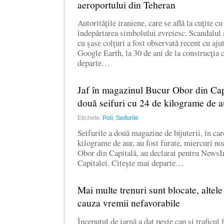
aeroportului din Teheran
Autorităţile iraniene, care se află la cuţite cu
îndepărtarea simbolului evreiesc. Scandalul 
cu şase colţuri a fost observată recent cu aj
Google Earth, la 30 de ani de la construcţia c
departe…
Jaf în magazinul Bucur Obor din Capi
două seifuri cu 24 de kilograme de a
Etichete:
Poli
,
Seifurile
Seifurile a două magazine de bijuterii, în ca
kilograme de aur, au fost furate, miercuri n
Obor din Capitală, au declarat pentru NewsIn 
Capitalei. Citește mai departe…
Mai multe trenuri sunt blocate, altele 
cauza vremii nefavorabile
Începutul de iarnă a dat peste cap şi traficul f