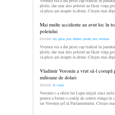
Vremea rea a dat peste cap traficul în jumăt
ploile, dar mai ales poleiul au făcut viaţa gre
să plece azi-noapte la drum. Citește mai de
Mai multe accidente au avut loc în to
poleiului
Etichete:
Azi
,
grea
,
jum
,
Meteo
,
peste
,
rea
,
vremea
Vremea rea a dat peste cap traficul în jumăt
ploile, dar mai ales poleiul au făcut viaţa gre
să plece azi-noapte la drum. Citește mai de
Vladimir Voronin a vrut să-l corupă
milioane de dolari
Etichete:
ef
,
Lupu
Voronin i-a oferit lui Lupu iniţial cinci mili
pentru a forma o coaliţi de centru stânga în c
iar Voronin şef al Parlamentului. Citește m