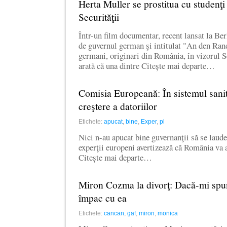
Herta Muller se prostitua cu studenţi
Securităţii
Într-un film documentar, recent lansat la Berl
de guvernul german şi intitulat "An den Ran
germani, originari din România, în vizorul S
arată că una dintre Citește mai departe…
Comisia Europeană: În sistemul sanit
creştere a datoriilor
Etichete:
apucat
,
bine
,
Exper
,
pl
Nici n-au apucat bine guvernanţii să se laude 
experţii europeni avertizează că România va 
Citește mai departe…
Miron Cozma la divorţ: Dacă-mi spu
împac cu ea
Etichete:
cancan
,
gaf
,
miron
,
monica