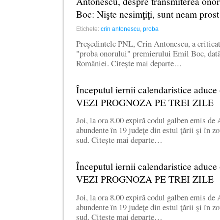
Antonescu, despre transmiterea onor
Boc: Nişte nesimţiţi, sunt neam prost
Etichete:
crin antonescu
,
proba
Preşedintele PNL, Crin Antonescu, a criticat
"proba onorului" premierului Emil Boc, dată
României. Citește mai departe…
Începutul iernii calendaristice aduc
VEZI PROGNOZA PE TREI ZILE
Joi, la ora 8.00 expiră codul galben emis d
abundente în 19 judeţe din estul ţării şi în z
sud. Citește mai departe…
Începutul iernii calendaristice aduc
VEZI PROGNOZA PE TREI ZILE
Joi, la ora 8.00 expiră codul galben emis d
abundente în 19 judeţe din estul ţării şi în z
sud. Citește mai departe…