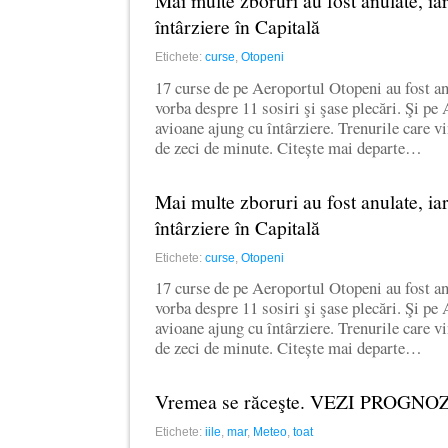
Mai multe zboruri au fost anulate, iar
întârziere în Capitală
Etichete:
curse
,
Otopeni
17 curse de pe Aeroportul Otopeni au fost an
vorba despre 11 sosiri şi şase plecări. Şi p
avioane ajung cu întârziere. Trenurile care vi
de zeci de minute. Citește mai departe…
Mai multe zboruri au fost anulate, iar
întârziere în Capitală
Etichete:
curse
,
Otopeni
17 curse de pe Aeroportul Otopeni au fost an
vorba despre 11 sosiri şi şase plecări. Şi p
avioane ajung cu întârziere. Trenurile care vi
de zeci de minute. Citește mai departe…
Vremea se răceşte. VEZI PROGNO
Etichete:
iile
,
mar
,
Meteo
,
toat