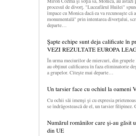
Miron Cozma şi soţia sa, Monica, au astăzi p
procesul de divorţ. "Luceafărul Huilei" spun
împace cu Monica dacă ea va recunoaşte că a
monumentală" prin intentarea divorţului, sc
departe…
Şapte echipe sunt deja calificate în
VEZI REZULTATE EUROPA LEA
În urma meciurilor de miercuri, din grupele 
au obţinut calificarea în faza eliminatorie de
a grupelor. Citește mai departe…
Un tarsier face cu ochiul la oamen
Cu ochii săi imenşi şi cu expresia prietenoasă
se îndrăgostească de el, un tarsier filipinez
Numărul românilor care şi-au găsit u
din UE