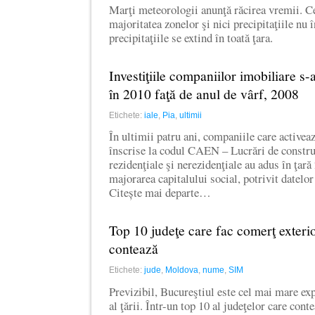
Marţi meteorologii anunţă răcirea vremii. Ce
majoritatea zonelor şi nici precipitaţiile nu 
precipitaţiile se extind în toată ţara.
Investiţiile companiilor imobiliare s
în 2010 faţă de anul de vârf, 2008
Etichete:
iale
,
Pia
,
ultimii
În ultimii patru ani, companiile care activeaz
înscrise la codul CAEN – Lucrări de construc
rezidenţiale şi nerezidenţiale au adus în ţar
majorarea capitalului social, potrivit datelor
Citește mai departe…
Top 10 judeţe care fac comerţ exteri
contează
Etichete:
jude
,
Moldova
,
nume
,
SIM
Previzibil, Bucureştiul este cel mai mare ex
al ţării. Într-un top 10 al judeţelor care cont