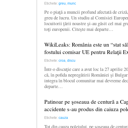
Etichete:
greu
,
munc
Pe o piaţă a muncii profund afectată de criză
greu de lucru. Un studiu al Comisiei Europen
locuitorii ţării noastre şi-au găsit cel mai g
toţi europenii. Citește mai departe…
WikiLeaks: România este un “stat sălb
fostului comisar UE pentru Relaţii E
Etichete:
croa
,
discu
Într-o discuţie care a avut loc la 27 aprilie 2
că, în pofida nepregătirii României şi Bulgari
integra în blocul comunitar mai devreme dec
departe…
Patinoar pe şoseaua de centură a Cap
accidente s-au produs din caiuza pol
Etichete:
cauza
Tot din cauza poleiului, pe şoseaua de centură