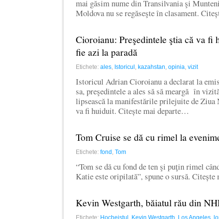
mai găsim nume din Transilvania şi Munteni
Moldova nu se regăseşte în clasament. Cite
Cioroianu: Preşedintele ştia că va fi h
fie azi la paradă
Etichete:
ales
,
Istoricul
,
kazahstan
,
opinia
,
vizit
Istoricul Adrian Cioroianu a declarat la emi
sa, preşedintele a ales să să meargă în vizit
lipsească la manifestările prilejuite de Ziua 
va fi huiduit. Citește mai departe…
Tom Cruise se dă cu rimel la evenim
Etichete:
fond
,
Tom
“Tom se dă cu fond de ten şi puţin rimel cân
Katie este oripilată”, spune o sursă. Citeșt
Kevin Westgarth, băiatul rău din
Etichete:
Hocheistul
,
Kevin Westgarth
,
Los Angeles
,
l