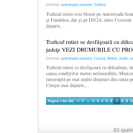
Etichete:
autostrada soarelui
,
Traficul
Traficul rutier este blocat pe Autostrada Soa
şi Fundulea, dar şi pe DN2A, între Urziceni 
departe…
Traficul rutier se desfăşoară cu dific
judeţe VEZI DRUMURILE CU PR
Etichete:
autostrada soarelui
,
Circula
,
Meteo
,
multe
,
o
Traficul rutier se desfăşoară cu dificultate, 
cauza condiţiilor meteo nefavorabile. Miercur
întreruptă pe mai multe drumuri din cauza pol
Citește mai departe…
<
1
...
2
3
4
5
6
7
8
9
1
Pagina 7 din 293
83 quer