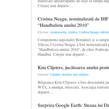
materiale antiderapante au ieşit la rampă dup
Citește mai departe…
Cristina Neagu, nominalizată de IHF 
“Handbalista anului 2010”
Etichete:
componenta
,
cristina
,
Cristina Neagu
,
oltchi
Componenta naţionalei României şi a camp
Vâlcea, Cristina Neagu, a fost nominalizată p
"Handbalista anului 2010", de către Federaţi
Handbal. Citește mai departe…
Kim Clijsters, jucătoarea anului pe
Etichete:
Clijsters
,
feminin
,
kim clijsters
Belgianca Kim Clijsters a fost desemnată juc
WTA, a anunţat, miercuri, Asociaţia tenisul
departe…
Surpriza Google Earth: Steaua lui Da