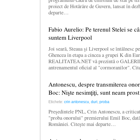
proiect de Hotărâre de Guvern, lansat în dez
departe…
Fabio Aurelio: Pe terenul Stelei se câ
suntem Liverpool
Joi seară, Steaua şi Liverpool se întâlnesc p
Ghencea în etapa a cincea a grupei K din Eu
REALITATEA.NET vă prezintă o GALERIE
antrenamentul oficial al "cormoranilor". Ci
Antonescu, despre transmiterea onor
Boc: Nişte nesimţiţi, sunt neam prost
Etichete:
crin antonescu
,
duri
,
proba
Preşedintele PNL, Crin Antonescu, a criticat
"proba onorului" premierului Emil Boc, dată
României. Citește mai departe…