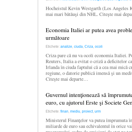
Hocheistul Kevin Westgarth (Los Angeles Ki
mai mari bătăuşi din NHL. Citește mai dep
Economia Italiei ar putea avea probl
următoare
Etichete:
analize
,
ciuda
,
Criza
,
ocoli
Criza pare că nu va ocoli economia Italiei. Po
Reuters, Italia a evitat o criză a deficitelor c
Irlanda în ciuda faptului că a cea mai mică 
regiune, o datorie publică imensă şi un mediu
Citește mai departe…
Guvernul intenţionează să împrumute
euro, cu ajutorul Erste şi Societe Ge
Etichete:
finan
,
mediu
,
proiect
,
urm
Ministerul Finanţelor va putea împrumuta î
miliarde de euro sau echivalentul în orice va
programului-cadru de emisiuni de stat pe te