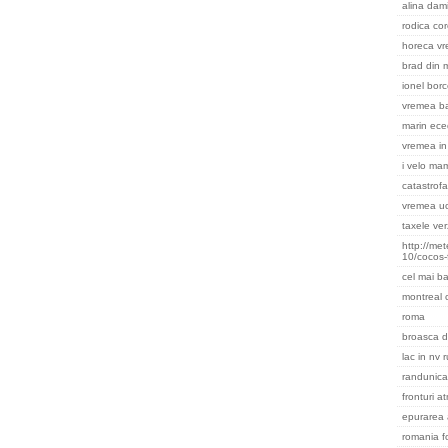
alina dami
rodica cor
horeca v
brad din m
ionel bor
vremea ba
marin ece
vremea in 
i velo ma
catastrofa
vremea uc
taxele ver
http://me
10/cocos-
cel mai ba
montreal
roma
broasca d
lac in nv 
randunica
fronturi a
epurarea 
romania f