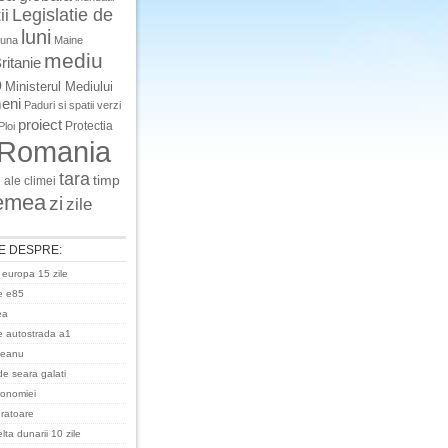
Legislatie de
ii
luni
luna
Maine
mediu
ritanie
o
Ministerul Mediului
eni
Paduri si spatii verzi
proiect
Protectia
Ploi
Romania
tara
timp
 ale climei
emea
zi
zile
E DESPRE:
 europa 15 zile
e e85
ea
 autostrada a1
ceanu
de seara galati
ronomiei
uratoare
ta dunarii 10 zile