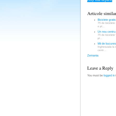
Articole simila
Biciclete grati
75 de biciclete
o pl…
Un nou centru 
75 de biciclete 
pl…
Mii de bucures
Inghesuiala la i
centr…
Zemanta
Leave a Reply
You must be
logged in