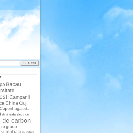
E
Bacau
pa
rsitate
esti
Campanii
China
ce
Cluj
Copenhaga
delta
i
dimineata
electrice
i de carbon
aze
grade
rea globala
inundatii