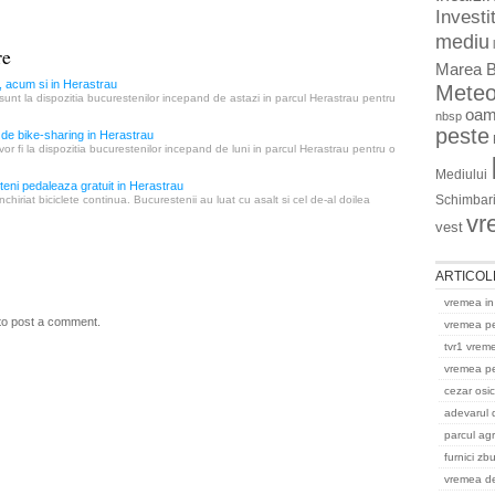
Investit
mediu
re
Marea B
s, acum si in Herastrau
Mete
 sunt la dispozitia bucurestenilor incepand de astazi in parcul Herastrau pentru
oam
nbsp
peste
de bike-sharing in Herastrau
vor fi la dispozitia bucurestenilor incepand de luni in parcul Herastrau pentru o
Mediului
teni pedaleaza gratuit in Herastrau
Schimbari
nchiriat biciclete continua. Bucurestenii au luat cu asalt si cel de-al doilea
vr
vest
ARTICOL
vremea in
to post a comment.
vremea p
tvr1 vrem
vremea pe
cezar osi
adevarul 
parcul ag
furnici zb
vremea del