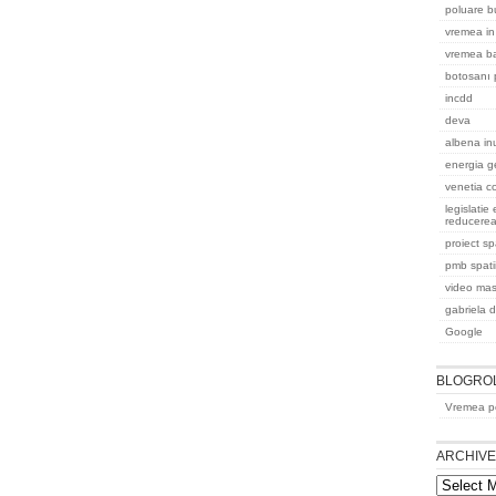
poluare b
vremea in
vremea b
botosanı 
incdd
deva
albena in
energia g
venetia co
legislatie
reducere
proiect s
pmb spatii
video masi
gabriela 
Google
BLOGRO
Vremea pe
ARCHIV
Archives