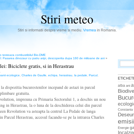
Stiri meteo
Stiri si informatii despre vreme si mediu.
Vremea
in Romania.
vo testeaza combustibilul Bio-DME
l: Pasarea dinozaur cu patru aripi, descoperita dupa 160 de milioane de ani
»
Search
i: Biciclete gratis, si in Herastrau
for:
.
anii ecologice
,
Charles de Gaulle
,
echipa
,
herastrau
,
la pedale
,
Parcul
,
ETICHET
a
alba
ani
 la dispozitia bucurestenilor incepand de astazi in parcul
Biodive
plimbare gratuita.
Bucur
volution, impreuna cu Primaria Sectorului 1, a deschis un nou
ecologi
ing in Herastrau, la o luna de la deschiderea celui din parcul
Constanta
een Revolution va asteapta la centrul La Pedale de langa
Deseur
in Parcul Herastrau, accesul facandu-se pe la intrarea Charles
emisi
g
Energie
Incalzi