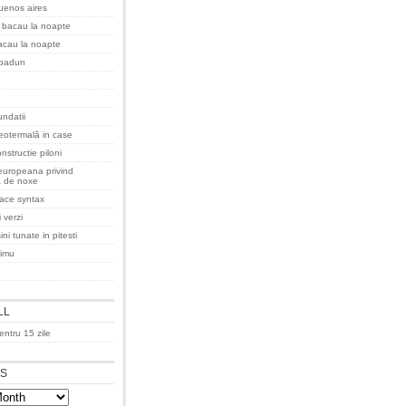
uenos aires
 bacau la noapte
acau la noapte
padurı
undatii
eotermală in case
nstructie piloni
 europeana privind
a de noxe
pace syntax
 verzi
ni tunate in pitesti
dimu
LL
ntru 15 zile
ES