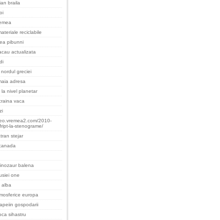
an braila
oi
remea
ateriale reciclabile
cea pibunni
cau actualizata
di
nordul greciei
maia adresa
 la nivel planetar
raina vaca
zi
teo.vremea2.com/2010-
fript-la-stenograme/
tran stejar
 canada
inozaur balena
rusiei one
 alba
tmosferice europa
apeiin gospodarii
oca sihastru