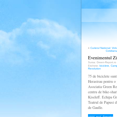
«
Curierul National: Vol
Cotidianu
Evenimentul Zile
Sursa: Green-Report.ro
Etichete:
biciclete
,
Camp
Revolution
75 de biciclete sunt
Herastrau pentru o 
Asociatia Green Re
centru de bike-shar
Kiseleff. Echipa Gr
Teatrul de Papusi d
de Gaulle.
citiţi mai departe