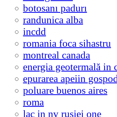
botosanı padurı
randunica alba
incdd
romania foca sihastru
montreal canada
energia geotermală in 
epurarea apeiin gospod
poluare buenos aires
roma
lac in nv rusiei one