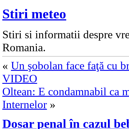
Stiri meteo
Stiri si informatii despre v
Romania.
«
Un şobolan face faţă cu br
VIDEO
Oltean: E condamnabil ca mit
Internelor
»
Dosar penal în cazul b