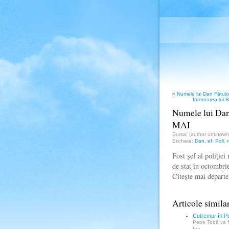
«
Numele lui Dan Fătuloi
Internarea lui 
Numele lui Dan 
MAI
Sursa: (author unknow
Etichete:
Dan
,
ef
,
Poli
,
Fost şef al poliţie
de stat în octombri
Citește mai depar
Articole simila
Cutremur în Pol
Petre Tobă va f