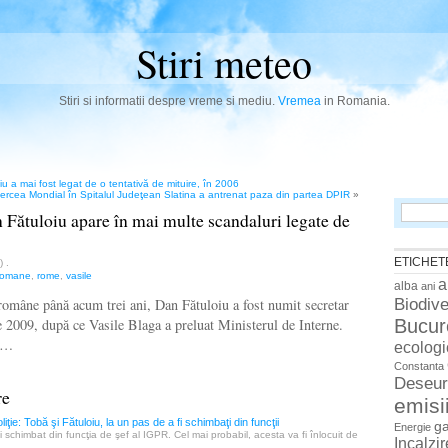
Stiri meteo
Stiri si informatii despre vreme si mediu.
Vremea
in Romania.
u a mai fost legat de o tentativă de mituire, în 2006
Bercea Mondial în Spitalul Judeţean Slatina a antrenat paza din partea DPIR
»
Search
Fătuloiu apare în mai multe scandaluri legate de
for:
ETICHET
n)
.
romane
,
rome
,
vasile
a
alba
ani
Biodive
i române până acum trei ani, Dan Fătuloiu a fost numit secretar
Bucur
e 2009, după ce Vasile Blaga a preluat Ministerul de Interne.
te…
ecologi
Constanta
Deseur
re
emisi
iţie: Tobă şi Fătuloiu, la un pas de a fi schimbaţi din funcţii
g
Energie
i schimbat din funcţia de şef al IGPR. Cel mai probabil, acesta va fi înlocuit de
Incalzi