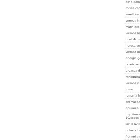
alina dami
rodica cor
ionel bor
vremea in 
marin ece
vremea ba
brad din m
horeca v
vremea b
energia g
taxele ver
broasca d
randunica
vremea in
roma
romania f
cel mai ba
epurarea 
http://me
10/cocos-
lac in nv 
poluare b
fronturi a