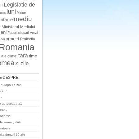
Legislatie de
ii
luni
luna
Maine
mediu
ritanie
o
Ministerul Mediului
eni
Paduri si spatii verzi
proiect
Protectia
Ploi
Romania
tara
timp
 ale climei
emea
zi
zile
E DESPRE:
 europa 15 zile
e e85
ea
 autostrada a1
ceanu
ronomiei
de seara galati
uratoare
ta dunarii 10 zile