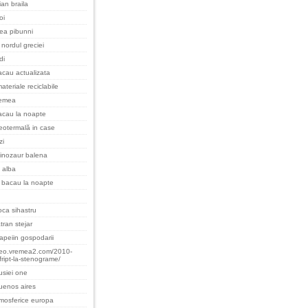
an braila
oi
cea pibunni
nordul greciei
di
cau actualizata
ateriale reciclabile
remea
acau la noapte
eotermală in case
zi
inozaur balena
 alba
 bacau la noapte
oca sihastru
tran stejar
apeiin gospodarii
teo.vremea2.com/2010-
fript-la-stenograme/
rusiei one
uenos aires
tmosferice europa