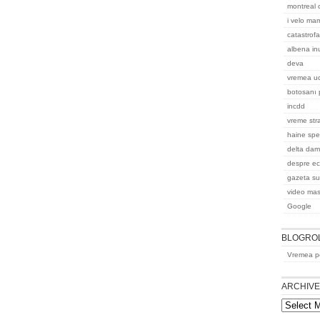
montreal
i velo ma
catastrofa
albena in
deva
vremea uc
botosanı 
incdd
vreme str
haine spec
delta dam
despre ec
gazeta s
video masi
Google
BLOGRO
Vremea pe
ARCHIV
Archives