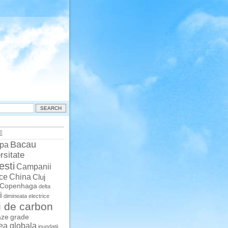
E
Bacau
pa
rsitate
esti
Campanii
China
ce
Cluj
Copenhaga
delta
i
dimineata
electrice
i de carbon
aze
grade
rea globala
inundatii