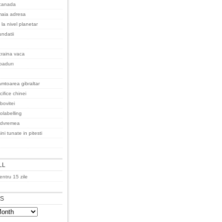
 canada
maia adresa
 la nivel planetar
undatii
raina vaca
padurı
amtoarea gibraltar
ifice chinei
bovitei
olabelling
udvremea
ni tunate in pitesti
LL
ntru 15 zile
ES