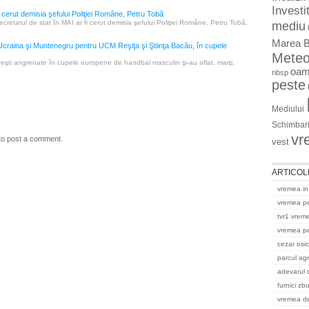
Investit
 cerut demisia şefului Poliţiei Române, Petru Tobă
ecretarul de stat în MAI ar fi cerut demisia şefului Poliţiei Române, Petru Tobă,
mediu
Marea B
Ucraina şi Muntenegru pentru UCM Reşiţa şi Ştiinţa Bacău, în cupele
Mete
şti angrenate în cupele europene de handbal masculin şi-au aflat, marţi,
oam
nbsp
peste
Mediului
Schimbari
vr
to post a comment.
vest
ARTICOL
vremea in
vremea p
tvr1 vrem
vremea pe
cezar osi
parcul ag
adevarul 
furnici zb
vremea del