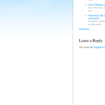
Ioa…
Dan Fătuloiu a
Dan Fătuloiu, s
pot…
Adversari din 
europene
Echipele române
următoarele …
Zemanta
Leave a Reply
You must be
logged in