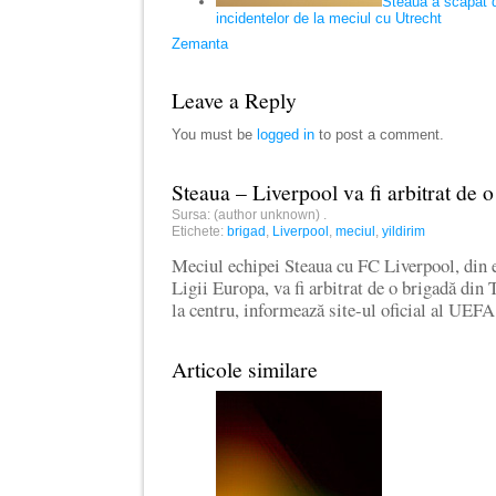
Steaua a scăpat 
incidentelor de la meciul cu Utrecht
Zemanta
Leave a Reply
You must be
logged in
to post a comment.
Steaua – Liverpool va fi arbitrat de 
Sursa: (author unknown)
.
Etichete:
brigad
,
Liverpool
,
meciul
,
yildirim
Meciul echipei Steaua cu FC Liverpool, din e
Ligii Europa, va fi arbitrat de o brigadă din
la centru, informează site-ul oficial al UEF
Articole similare