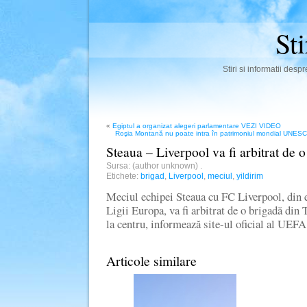
St
Stiri si informatii des
«
Egiptul a organizat alegeri parlamentare VEZI VIDEO
Roşia Montană nu poate intra în patrimoniul mondial UNESCO, 
Steaua – Liverpool va fi arbitrat de 
Sursa: (author unknown)
.
Etichete:
brigad
,
Liverpool
,
meciul
,
yildirim
Meciul echipei Steaua cu FC Liverpool, din e
Ligii Europa, va fi arbitrat de o brigadă din
la centru, informează site-ul oficial al UEF
Articole similare