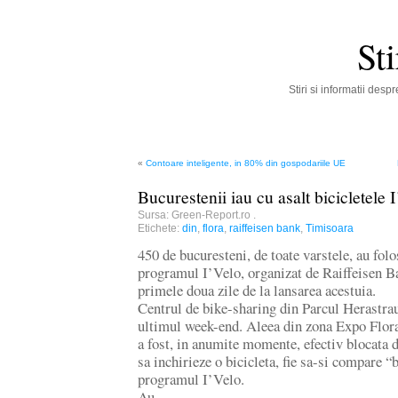
St
Stiri si informatii des
«
Contoare inteligente, in 80% din gospodariile UE
Bucurestenii iau cu asalt bicicletele 
Sursa: Green-Report.ro
.
Etichete:
din
,
flora
,
raiffeisen bank
,
Timisoara
450 de bucuresteni, de toate varstele, au folos
programul I’Velo, organizat de Raiffeisen B
primele doua zile de la lansarea acestuia.
Centrul de bike-sharing din Parcul Herastrau
ultimul week-end. Aleea din zona Expo Flora
a fost, in anumite momente, efectiv blocata de
sa inchirieze o bicicleta, fie sa-si compare “
programul I’Velo.
Au…