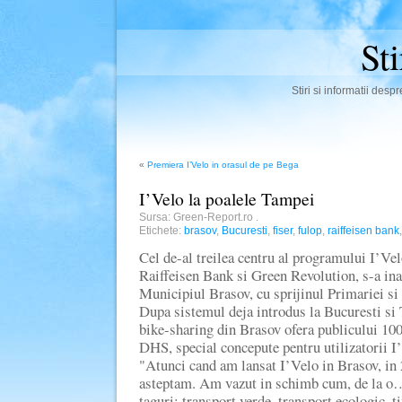
St
Stiri si informatii des
«
Premiera I’Velo in orasul de pe Bega
I’Velo la poalele Tampei
Sursa: Green-Report.ro
.
Etichete:
brasov
,
Bucuresti
,
fiser
,
fulop
,
raiffeisen bank
Cel de-al treilea centru al programului I’Ve
Raiffeisen Bank si Green Revolution, s-a ina
Municipiul Brasov, cu sprijinul Primariei si 
Dupa sistemul deja introdus la Bucuresti si
bike-sharing din Brasov ofera publicului 100
DHS, special concepute pentru utilizatorii I
"Atunci cand am lansat I’Velo in Brasov, in 
asteptam. Am vazut in schimb cum, de la o
taguri: transport verde, transport ecologic, ti