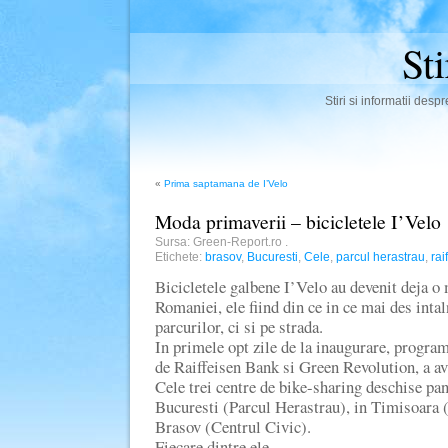
St
Stiri si informatii des
«
Prima saptamana de I’Velo
Moda primaverii – bicicletele I’Velo
Sursa: Green-Report.ro
.
Etichete:
brasov
,
Bucuresti
,
Cele
,
parcul herastrau
,
rai
Bicicletele galbene I’Velo au devenit deja o
Romaniei, ele fiind din ce in ce mai des intal
parcurilor, ci si pe strada.
In primele opt zile de la inaugurare, progra
de Raiffeisen Bank si Green Revolution, a avu
Cele trei centre de bike-sharing deschise pa
Bucuresti (Parcul Herastrau), in Timisoara (P
Brasov (Centrul Civic).
Fiecare dintre ele…