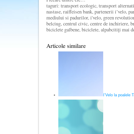
taguri: transport ecologic, transport alternat
nastase, raiffeisen bank, partenerii i’velo, p
mediului si padurilor, i'velo, green revolutio
belciug, centrul civic, centre de inchiriere, 
biciclete galbene, biciclete, alpabcitiţi mai d
Articole similare
I’Velo la poalele 