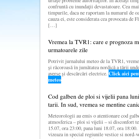
uriaşe probleme autorităţilor. În acelaşi tim
confruntă cu inundaţii devastatoare. Cea mai
timpurile, daca ne raportam la numarul de oa
cauza ei, este considerata cea provocata de F
[…]
Vremea la TVR1: care e prognoza m
urmatoarele zile
Potrivit jurnalului meteo de la TVR1, vreme
și răcoroasă în jumătatea nordică a țării unde,
Click aici pe
averse și descărcări electrice.
meteo
Cod galben de ploi si vijelii pana luni
tarii. In sud, vremea se mentine cani
Meteorologii au emis o atentionare cod galbe
atmosferica – ploi si vijelii – si disconfort t
15.07, ora 23:00, pana luni 18.07, ora 18:00.
vizeaza in special regiunile vestice si nord-ves