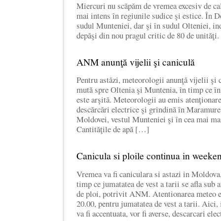
Miercuri nu scăpăm de vremea excesiv de cal
mai intens în regiunile sudice şi estice. În D
sudul Munteniei, dar şi în sudul Olteniei, in
depăşi din nou pragul critic de 80 de unităţ
ANM anunţă vijelii şi caniculă
Pentru astăzi, meteorologii anunţă vijelii şi 
mută spre Oltenia şi Muntenia, în timp ce î
este arşită. Meteorologii au emis atenţionar
descărcări electrice şi grindină în Maramure
Moldovei, vestul Munteniei şi în cea mai mar
Cantităţile de apă […]
Canicula si ploile continua in weeke
Vremea va fi caniculara si astazi in Moldov
timp ce jumatatea de vest a tarii se afla sub
de ploi, potrivit ANM. Atentionarea meteo es
20.00, pentru jumatatea de vest a tarii. Aici,
va fi accentuata, vor fi averse, descarcari ele