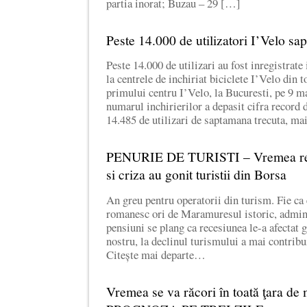
partia inorat; Buzau – 29 […]
Peste 14.000 de utilizatori I’Velo sa
Peste 14.000 de utilizari au fost inregistrat
la centrele de inchiriat biciclete I’Velo din 
primului centru I’Velo, la Bucuresti, pe 9 ma
numarul inchirierilor a depasit cifra record 
14.485 de utilizari de saptamana trecuta, m
PENURIE DE TURISTI – Vremea rea
si criza au gonit turistii din Borsa
An greu pentru operatorii din turism. Fie ca 
romanesc ori de Maramuresul istoric, adminis
pensiuni se plang ca recesiunea le-a afectat g
nostru, la declinul turismului a mai contribu
Citește mai departe…
Vremea se va răcori în toată ţara de