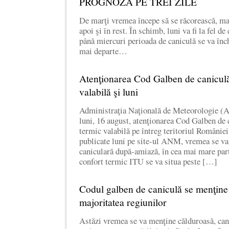
PROGNOZA PE TREI ZILE
De marţi vremea începe să se răcorească, mai 
apoi şi în rest. În schimb, luni va fi la fel de
până miercuri perioada de caniculă se va înch
mai departe…
Atenţionarea Cod Galben de caniculă 
valabilă şi luni
Administraţia Naţională de Meteorologie (
luni, 16 august, atenţionarea Cod Galben de 
termic valabilă pe întreg teritoriul Românie
publicate luni pe site-ul ANM, vremea se va
caniculară după-amiază, în cea mai mare parte
confort termic ITU se va situa peste […]
Codul galben de caniculă se menţine ş
majoritatea regiunilor
Astăzi vremea se va menţine călduroasă, can