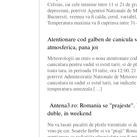
Celsius, iar cele minime intre 11 si 21 de gr
depresiuni, potrivit Agentiei Nationale de
Bucuresti, vremea va fi calda, cerul, variabil,
Temperatura maxima va fi cuprinsa intre 31
Atentionare cod galben de canicula si
atmosferica, pana joi
Meteorologii au emis o noua atentionare co
caniculara pentru sudul si estul tarii, si de pl
toata tara, in perioada 19 iulie, ora 12:00, 21
potrivit Administratie Nationale de Meteoro
caniculara in sudul si estul tarii, iar indicel
temperatura-umezeala […]
Antena3.ro: Romania se "prajeste". U
duble, in weekend
Nu va lasati pacaliti de ploile torentiale si d
vino pe cer. Soarele fierbe si va "praji" Roma
avertizeaza ca radiatiile ultraviolete vor fi e