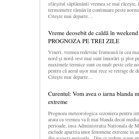
sfârşitul săptămânii vremea se mai răceşte, 
termometre rămân în continuare peste normal
Citește mai departe…
Vreme deosebit de caldă în weekend 
PROGNOZA PE TREI ZILE
Vineri, vremea redevine frumoasă în cea mai 
nord şi nord-vest mai sunt înnorări şi ploi p
maximele termice sunt cu mult peste cele no
pentru că aerul uşor mai rece se retrage de d
Citește mai departe…
Curentul: Vom avea o iarna blanda m
extreme
Prognoza meteorologica sezoniera pentru int
arata ca vremea va fi mai blanda decat media
perioade, insa Administratia Nationala de
exclude aparitia unor fenomene extreme in a
din aceasta perioada. „Din ce vedem acum pe