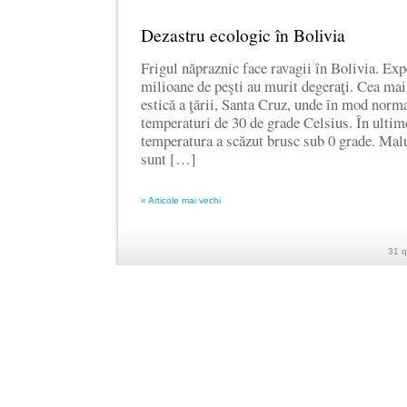
Dezastru ecologic în Bolivia
Frigul năpraznic face ravagii în Bolivia. Exp
milioane de peşti au murit degeraţi. Cea mai 
estică a ţării, Santa Cruz, unde în mod norma
temperaturi de 30 de grade Celsius. În ulti
temperatura a scăzut brusc sub 0 grade. Malu
sunt […]
« Articole mai vechi
31 q