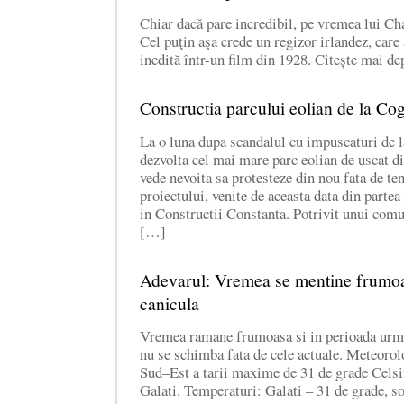
Chiar dacă pare incredibil, pe vremea lui Cha
Cel puţin aşa crede un regizor irlandez, care
inedită într-un film din 1928. Citește mai d
Constructia parcului eolian de la Co
La o luna dupa scandalul cu impuscaturi de
dezvolta cel mai mare parc eolian de uscat 
vede nevoita sa protesteze din nou fata de ten
proiectului, venite de aceasta data din partea
in Constructii Constanta. Potrivit unui comun
[…]
Adevarul: Vremea se mentine frumoa
canicula
Vremea ramane frumoasa si in perioada urma
nu se schimba fata de cele actuale. Meteorol
Sud–Est a tarii maxime de 31 de grade Celsius
Galati. Temperaturi: Galati – 31 de grade, so