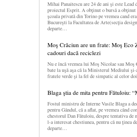
Mihai Panaitescu are 24 de ani şi este Lead 
proiectul Esprit. A obţinut o bursă a obţinut 
şcoala privată din Torino pe vremea cand era 
Bucureşti la Facultatea de Arte(secţia design
departe…
Moş Crăciun are un frate: Moş Eco Z
cadouri dacă reciclezi
Nu e încă vremea lui Moş Nicolae sau Moş C
bate la uşă aşa că la Ministerul Mediului şi-
fratele verde şi la fel de simpatic al celor 
Blaga ştia de mita pentru Fătuloiu: “
Fostul ministru de Interne Vasile Blaga a dec
pentru Gândul, că a aflat, pe vremea când co
chestorul Dan Fătuloiu, despre tentativa de m
l-a interesat chestiunea, pentru că nu ţinea d
departe…