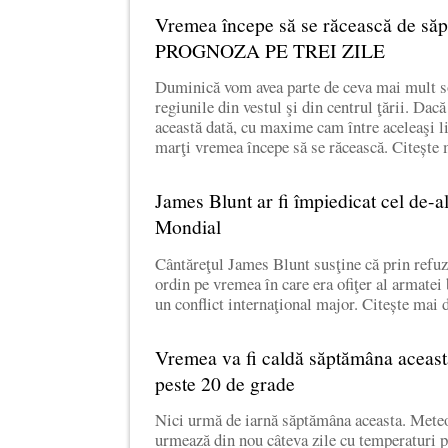
Vremea începe să se răcească de să
PROGNOZA PE TREI ZILE
Duminică vom avea parte de ceva mai mult s
regiunile din vestul şi din centrul ţării. Dacă
această dată, cu maxime cam între aceleaşi l
marţi vremea începe să se răcească. Citeșt
James Blunt ar fi împiedicat cel de-a
Mondial
Cântăreţul James Blunt susţine că prin refuz
ordin pe vremea în care era ofiţer al armatei 
un conflict internaţional major. Citește mai
Vremea va fi caldă săptămâna aceast
peste 20 de grade
Nici urmă de iarnă săptămâna aceasta. Meteo
urmează din nou câteva zile cu temperaturi p