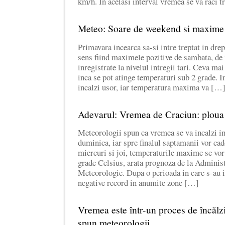
km/h. In acelasi interval vremea se va raci 
Meteo: Soare de weekend si maxime 
Primavara incearca sa-si intre treptat in dre
sens fiind maximele pozitive de sambata, de 
inregistrate la nivelul intregii tari. Ceva mai
inca se pot atinge temperaturi sub 2 grade. I
incalzi usor, iar temperatura maxima va […
Adevarul: Vremea de Craciun: ploua s
Meteorologii spun ca vremea se va incalzi i
duminica, iar spre finalul saptamanii vor cade
miercuri si joi, temperaturile maxime se vor 
grade Celsius, arata prognoza de la Administ
Meteorologie. Dupa o perioada in care s-au i
negative record in anumite zone […]
Vremea este într-un proces de încălz
spun meteorologii