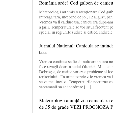
România arde! Cod galben de canicul
Meteorologii au emis o atenţionare Cod galb
întreaga ţară, începând de joi, 12 august, pâ
Vremea va fi calduroasă, caniculară după-am
a ţării. Temperaturile se vor situa frecvent p
special în regiunile sudice si estice. Indicel
Jurnalul National: Canicula se intind
tara
Vremea continua sa fie chinuitoare in tara n
face ravagii doar in sudul Olteniei, Munteni
Dobrogea, de maine vor avea probleme si locu
teritoriului. "In urmatoarele zile vremea va
se va mai incalzi. Temperaturile nocturne vor
saptamanii sa se incadreze […]
Meteorologii anunţă zile caniculare c
de 35 de grade VEZI PROGNOZA 