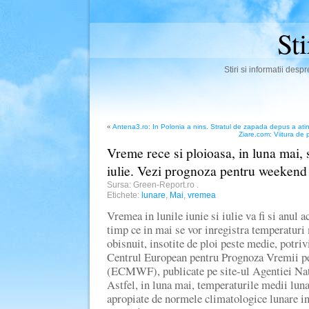
St
Stiri si informatii des
«
Antena3.ro: In Polonia a nins. Stratul de zapada depus a atin
Ziare.com: Viitura de 
Vreme rece si ploioasa, in luna mai, s
iulie. Vezi prognoza pentru weekend
Sursa: Green-Report.ro
.
Etichete:
lunare
,
Mai
,
vremea
Vremea in lunile iunie si iulie va fi si anul a
timp ce in mai se vor inregistra temperaturi
obisnuit, insotite de ploi peste medie, potriv
Centrul European pentru Prognoza Vremii p
(ECMWF), publicate pe site-ul Agentiei Nat
Astfel, in luna mai, temperaturile medii luna
apropiate de normele climatologice lunare in 