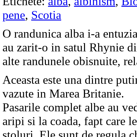
Etichete:
alba
,
albinism
,
Bio
pene
,
Scotia
O randunica alba i-a entuzia
au zarit-o in satul Rhynie d
alte randunele obisnuite, re
Aceasta este una dintre puti
vazute in Marea Britanie.
Pasarile complet albe au ved
aripi si la coada, fapt care l
stoluri. Ele sunt de regula c