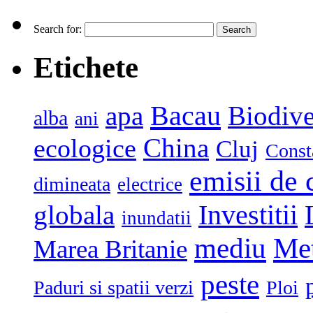
Search for:
Etichete
Bacau
apa
Biodive
alba
ani
China
ecologice
Cluj
Const
emisii de 
dimineata
electrice
globala
Investitii
inundatii
mediu
Me
Marea Britanie
peste
Paduri si spatii verzi
Ploi