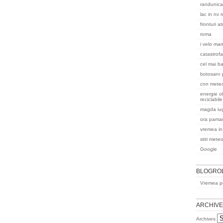
randunica
lac in nv 
fronturi a
roma
i velo ma
catastrofa
cel mai ba
botosanı 
cnn mete
energie ob
reciclabile
magda iu
ora pama
vremea in
stiri mete
Google
BLOGRO
Vremea pe
ARCHIV
Archives