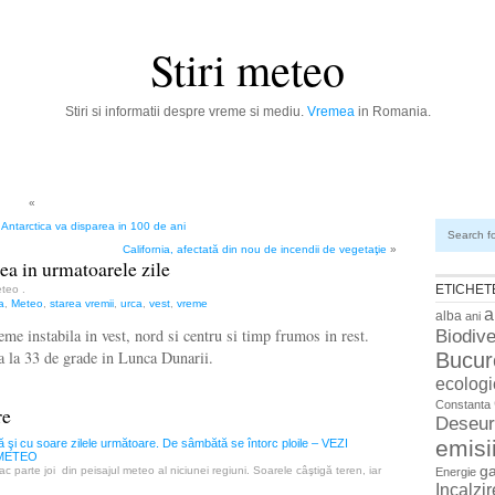
Stiri meteo
Stiri si informatii despre vreme si mediu.
Vremea
in Romania.
«
 Antarctica va disparea in 100 de ani
Search fo
California, afectată din nou de incendii de vegetaţie
»
a in urmatoarele zile
ETICHET
Meteo
.
a
,
Meteo
,
starea vremii
,
urca
,
vest
,
vreme
a
alba
ani
eme instabila in vest, nord si centru si timp frumos in rest.
Biodive
 la 33 de grade in Lunca Dunarii.
Bucur
ecologi
Constanta
re
Deseur
emisi
şi cu soare zilele următoare. De sâmbătă se întorc ploile – VEZI
METEO
g
ac parte joi din peisajul meteo al niciunei regiuni. Soarele câştigă teren, iar
Energie
Incalzi