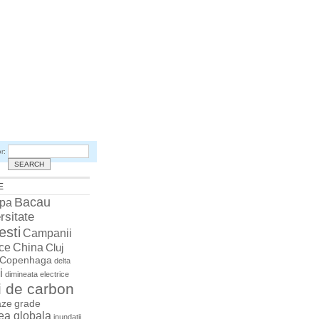
r:
E
Bacau
pa
rsitate
esti
Campanii
China
ce
Cluj
Copenhaga
delta
i
dimineata
electrice
i de carbon
aze
grade
rea globala
inundatii