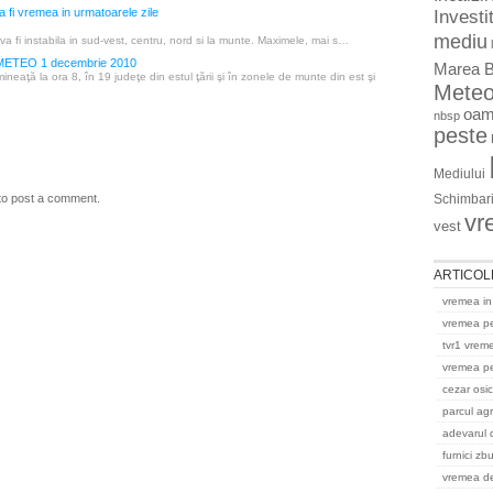
a fi vremea in urmatoarele zile
Investit
mediu
va fi instabila in sud-vest, centru, nord si la munte. Maximele, mai s…
TEO 1 decembrie 2010
Marea B
neaţă la ora 8, în 19 judeţe din estul ţării şi în zonele de munte din est şi
Mete
oam
nbsp
peste
Mediului
Schimbari
to post a comment.
vr
vest
ARTICOL
vremea in
vremea p
tvr1 vrem
vremea pe
cezar osi
parcul ag
adevarul 
furnici zb
vremea del