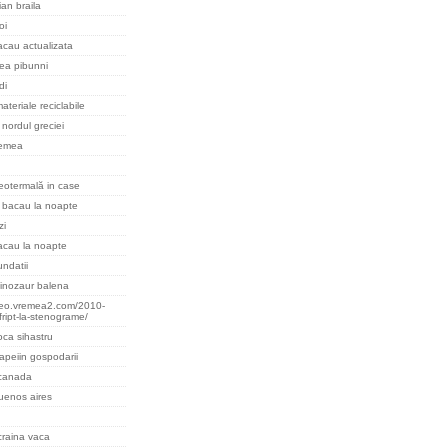
an braila
oi
cau actualizata
cea pibunni
di
ateriale reciclabile
nordul greciei
remea
eotermală in case
 bacau la noapte
zi
acau la noapte
undatii
inozaur balena
teo.vremea2.com/2010-
fript-la-stenograme/
oca sihastru
apeiin gospodarii
 canada
uenos aires
raina vaca