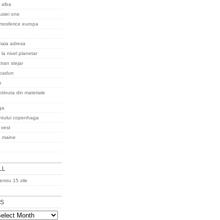
 alba
rusiei one
tmosferice europa
maia adresa
 la nivel planetar
tran stejar
padurı
o
tinuta din materiale
ga
ntului copenhaga
 vest
o maine
LL
ntru 15 zile
ES