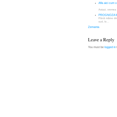
Afla aici cum v
Astazi, vremea 
PROGNOZA ME
Până mâine dimi
sud, lo…
Zemanta
Leave a Reply
You must be
logged in