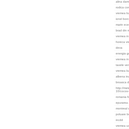
alina dami
rodica cor
vremea ba
ionel bor
marin ece
brad din m
vremea in 
horeca v
deva
energia g
vremea in
taxele ver
vremea b
albena in
broasca d
http://me
10/cocos-
romania f
epurarea 
montreal
poluare b
incdd
vremea uc