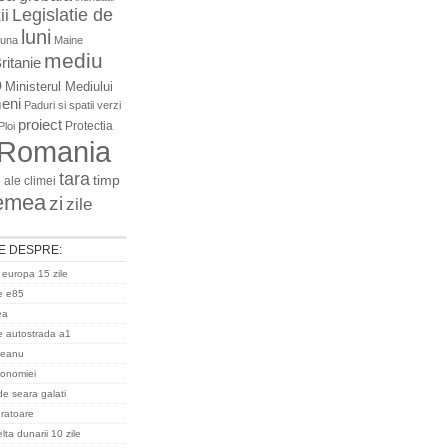
Legislatie de
ii
luni
luna
Maine
mediu
ritanie
o
Ministerul Mediului
eni
Paduri si spatii verzi
proiect
Protectia
Ploi
Romania
tara
timp
 ale climei
emea
zi
zile
E DESPRE:
 europa 15 zile
e e85
ea
 autostrada a1
ceanu
ronomiei
de seara galati
uratoare
ta dunarii 10 zile