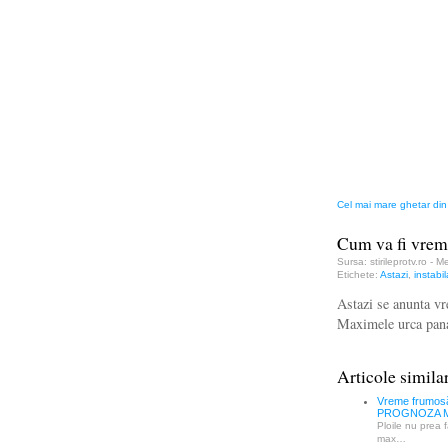
Cel mai mare ghetar din
Cum va fi vreme
Sursa: stirileprotv.ro - 
Etichete:
Astazi
,
instabil
Astazi se anunta vr
Maximele urca pana
Articole simila
Vreme frumosă 
PROGNOZA 
Ploile nu prea f
max…