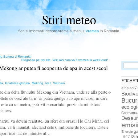
Stiri meteo
Stiri si informatii despre vreme si mediu.
Vremea
in Romania.
u Europa si Romania!
Prognoza pe trei zile. Vezi aici cum va fi vremea in week-end!
»
Search
 Mekong ar putea fi acoperita de apa in acest secol
for:
.
ETICHET
lta
,
Incalzirea globala
,
Mekong
,
orez
,
Vietnam
a
alba
ani
e din delta fluviului Mekong din Vietnam, unde se afla peste o
Biodive
ltele de orez ale tarii, ar putea ajunge sub ape in cazul in care
Bucur
reste cu un metru, potrivit scenariului prezis de ministerul
ecologi
Reuters.
Constanta
Deseur
nariul va deveni realitate, un sfert din orasul Ho Chi Minh, cel
emisi
m, va fi inundat, afectand cele 6 milioane de locuitori. Datele
g
Energie
raport inaintat de ministerul…
Incalzi