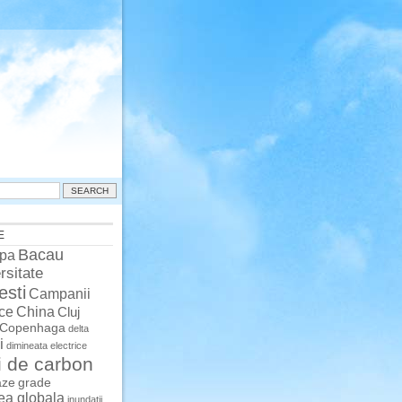
E
Bacau
pa
rsitate
esti
Campanii
China
ce
Cluj
Copenhaga
delta
i
dimineata
electrice
i de carbon
aze
grade
rea globala
inundatii