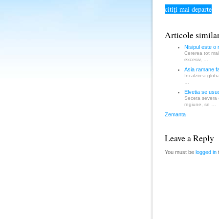
citiţi mai departe
Articole simila
Nisipul este o 
Cererea tot mai
excesiv, …
Asia ramane far
Incalzirea globa
…
Elvetia se usu
Seceta severa c
regiune, se …
Zemanta
Leave a Reply
You must be
logged in