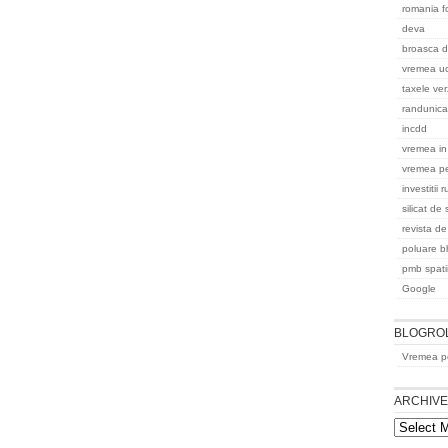
romania f
deva
broasca d
vremea uc
taxele ver
randunica
incdd
vremea in
vremea pe
investitii
silicat de
revista de
poluare b
pmb spatii
Google
BLOGRO
Vremea pe
ARCHIV
Archives