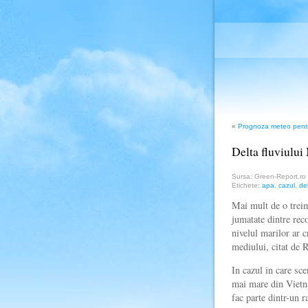
«
Prognoza meteo pentr
Delta fluviului
Sursa: Green-Report.ro
Etichete:
apa
,
cazul
,
de
Mai mult de o treim
jumatate dintre reco
nivelul marilor ar c
mediului, citat de 
In cazul in care sce
mai mare din Vietna
fac parte dintr-un 