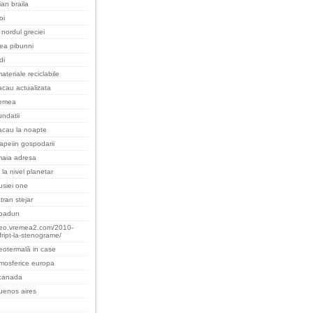
an braila
oi
nordul greciei
cea pibunni
di
ateriale reciclabile
cau actualizata
remea
undatii
acau la noapte
apeiin gospodarii
maia adresa
 la nivel planetar
rusiei one
tran stejar
padurı
teo.vremea2.com/2010-
fript-la-stenograme/
eotermală in case
tmosferice europa
 canada
uenos aires