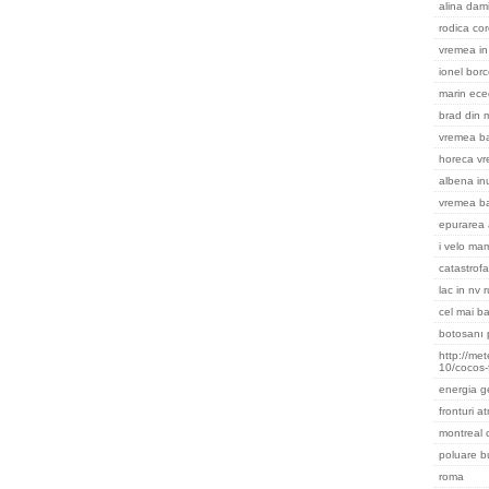
alina dami
rodica cor
vremea in 
ionel bor
marin ece
brad din m
vremea ba
horeca v
albena in
vremea b
epurarea 
i velo ma
catastrofa
lac in nv 
cel mai ba
botosanı 
http://me
10/cocos-
energia g
fronturi a
montreal
poluare b
roma