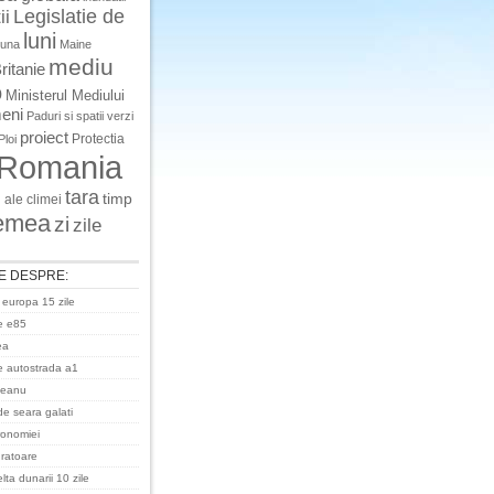
Legislatie de
ii
luni
luna
Maine
mediu
ritanie
o
Ministerul Mediului
eni
Paduri si spatii verzi
proiect
Protectia
Ploi
Romania
tara
timp
 ale climei
emea
zi
zile
E DESPRE:
 europa 15 zile
e e85
ea
 autostrada a1
ceanu
de seara galati
ronomiei
uratoare
ta dunarii 10 zile