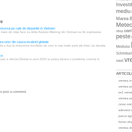
Investit
mediu
Marea B
re
Mete
resursa pe cale de disparitie in Vietnam
oam
nbsp
 mare de nisip face ca delta fluviului Mekong din Vietnam sa fie exploatata
peste
a orez din cauza incalzirii globale
la a dus la reducerea recoltelor de orez in mai multe parti ale Asiei, iar situatia
Mediului
Schimbari
ca
vr
are a afectat Elvetia in anul 2003 ar putea deveni o problema curenta in
vest
ARTICOL
vremea in
vremea p
to post a comment.
tvr1 vrem
vremea pe
cezar osi
adevarul 
parcul ag
furnici zb
vremea del