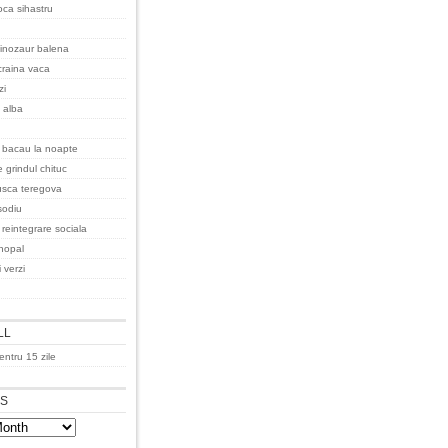
oca sihastru
inozaur balena
raina vaca
zi
 alba
 bacau la noapte
 grindul chituc
 rusca teregova
 sodiu
 reintegrare sociala
hopal
 verzi
LL
ntru 15 zile
ES