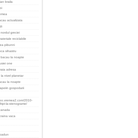
an braila
oi
remea
cau actualizata
di
nordul greciei
ateriale reciclabile
cea pibunni
oca sihastru
 bacau la noapte
rusiei one
maia adresa
 la nivel planetar
acau la noapte
apeiin gospodarii
teo.vremea2.com/2010-
fript-la-stenograme/
 canada
raina vaca
padurı