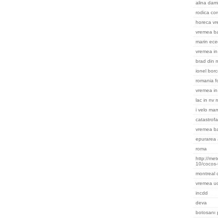
alina dami
rodica cor
horeca v
vremea ba
marin ece
vremea in 
brad din m
ionel bor
romania f
vremea in
lac in nv 
i velo ma
catastrofa
vremea b
epurarea 
roma
http://me
10/cocos-
montreal
vremea uc
incdd
deva
botosanı 