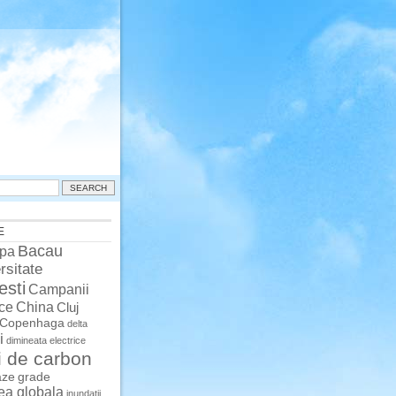
E
Bacau
pa
rsitate
esti
Campanii
China
ce
Cluj
Copenhaga
delta
i
dimineata
electrice
i de carbon
aze
grade
rea globala
inundatii