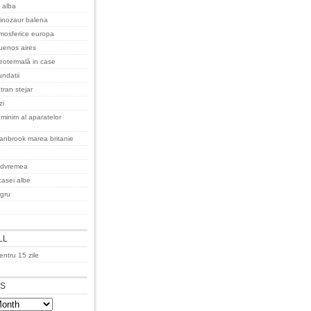
 alba
inozaur balena
tmosferice europa
uenos aires
eotermală in case
undatii
tran stejar
zi
minim al aparatelor
anbrook marea britanie
udvremea
casei albe
igru
LL
ntru 15 zile
ES