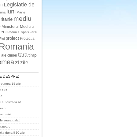
Legislatie de
ii
luni
luna
Maine
mediu
ritanie
o
Ministerul Mediului
eni
Paduri si spatii verzi
proiect
Protectia
Ploi
Romania
tara
timp
 ale climei
emea
zi
zile
E DESPRE:
 europa 15 zile
e e85
ea
 autostrada a1
ceanu
ronomiei
de seara galati
uratoare
ta dunarii 10 zile