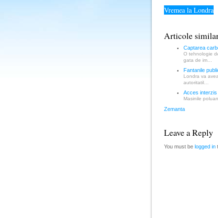
Vremea la Londra
Articole simila
Captarea carbo
O tehnologie de
gata de im…
Fantanile publi
Londra va avea 
autoritatil…
Acces interzis
Masinile poluan
Zemanta
Leave a Reply
You must be
logged in