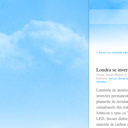
«
Doua noi centrale elec
Londra se inver
Sursa: Green-Report.ro
Etichete:
becuri
,
Boris 
vremea
Luminile de atentio
inverzire permanent
planurile de instal
semafoarele din tra
Johnson a spus ca 
LED, fiecare dintre
emisiile de carbon