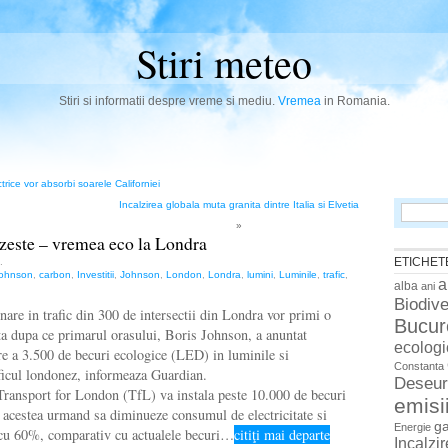
Stiri meteo
Stiri si informatii despre vreme si mediu.
Vremea
in Romania.
trice vor absorbi soarele Californiei
Incalzirea globala muta granita dintre Italia si Elvetia
Search
for:
»
zeste – vremea eco la Londra
ETICHET
.
Johnson
,
carbon
,
Investitii
,
Johnson
,
London
,
Londra
,
lumini
,
Luminile
,
trafic
,
a
alba
ani
Biodive
nare in trafic din 300 de intersectii din Londra vor primi o
Bucur
a dupa ce primarul orasului, Boris Johnson, a anuntat
ecologi
are a 3.500 de becuri ecologice (LED) in luminile si
Constanta
ficul londonez, informeaza Guardian.
Deseur
Transport for London (TfL) va instala peste 10.000 de becuri
emisi
 acestea urmand sa diminueze consumul de electricitate si
g
Energie
 cu 60%, comparativ cu actualele becuri…
citiţi mai departe
Incalzi