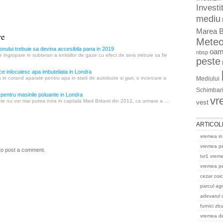
Investit
mediu
Marea B
re
Mete
nului trebuie sa devina accesibila pana in 2019
oam
nbsp
 ingropare in subteran a emisiilor de gaze cu efect de sera trebuie sa fie
peste
ce inlocuiesc apa imbuteliata in Londra
Mediului
in curand aparate pentru apa in statii de autobuze si gari, o incercare a
Schimbari
 pentru masinile poluante in Londra
vr
te nu vor mai putea intra in capitala Marii Britanii din 2012, ca urmare a …
vest
ARTICOL
vremea in
vremea p
to post a comment.
tvr1 vrem
vremea pe
cezar osi
parcul ag
adevarul 
furnici zb
vremea del