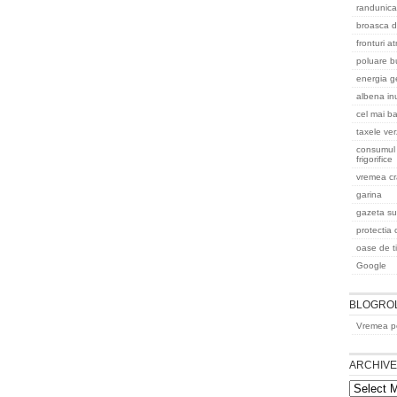
randunica
broasca d
fronturi a
poluare b
energia g
albena in
cel mai ba
taxele ver
consumul 
frigorifice
vremea cr
garina
gazeta s
protectia 
oase de t
Google
BLOGRO
Vremea pe
ARCHIV
Archives