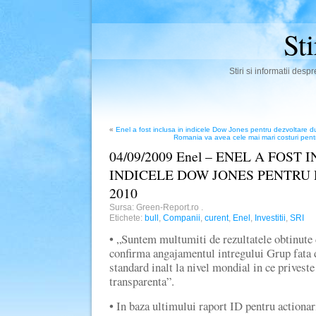
St
Stiri si informatii des
«
Enel a fost inclusa in indicele Dow Jones pentru dezvoltare d
Romania va avea cele mai mari costuri pentr
04/09/2009 Enel – ENEL A FOST 
INDICELE DOW JONES PENTRU
2010
Sursa: Green-Report.ro
.
Etichete:
bull
,
Companii
,
curent
,
Enel
,
Investitii
,
SRI
• „Suntem multumiti de rezultatele obtinute 
confirma angajamentul intregului Grup fata 
standard inalt la nivel mondial in ce priveste
transparenta”.
• In baza ultimului raport ID pentru actionari