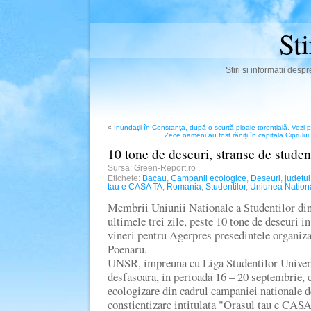
St
Stiri si informatii des
«
Inundaţii în Constanţa, după o scurtă ploaie torenţială. Vez
Zece oameni au fost răniţi în capitala Ciprulu
10 tone de deseuri, stranse de studenti
Sursa: Green-Report.ro
.
Etichete:
Bacau
,
Campanii ecologice
,
Deseuri
,
judetul
tau e CASA TA
,
Romania
,
Studentilor
,
Uniunea Nationa
Membrii Uniunii Nationale a Studentilor din
ultimele trei zile, peste 10 tone de deseuri i
vineri pentru Agerpres presedintele organiza
Poenaru.
UNSR, impreuna cu Liga Studentilor Univers
desfasoara, in perioada 16 – 20 septembrie, 
ecologizare din cadrul campaniei nationale d
constientizare intitulata "Orasul tau e CASA