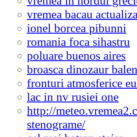
vremea in nordul greci
vremea bacau actualiza
ionel borcea pibunni
romania foca sihastru
poluare buenos aires
broasca dinozaur bale
fronturi atmosferice e
lac in nv rusiei one
http://meteo.vremea2.
stenograme/