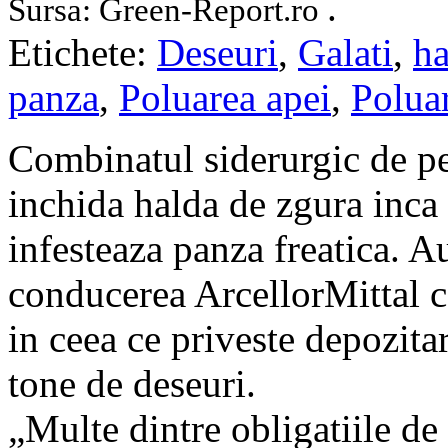
.
Sursa: Green-Report.ro
Etichete:
Deseuri
,
Galati
,
ha
panza
,
Poluarea apei
,
Poluar
Combinatul siderurgic de pe
inchida halda de zgura inca d
infesteaza panza freatica. A
conducerea ArcellorMittal c
in ceea ce pri­veste depozit
tone de deseuri.
„Multe dintre obligatiile de