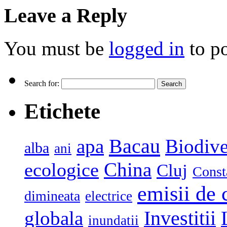
Leave a Reply
You must be
logged in
to p
Search for:
Etichete
Bacau
apa
Biodive
alba
ani
China
ecologice
Cluj
Const
emisii de 
dimineata
electrice
globala
Investitii
inundatii