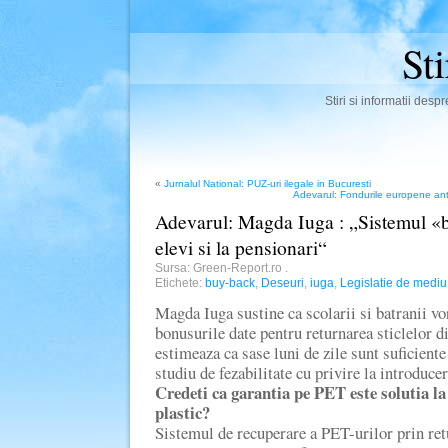
St
Stiri si informatii des
«
Jurnalul National: PUZ-uri ilegale in Bucuresti
Adevarul: Fondurile europene antiv
Adevarul: Magda Iuga : „Sistemul «
elevi si la pensionari“
Sursa: Green-Report.ro
.
Etichete:
buy-back
,
Deseuri
,
iuga
,
Legislatie de mediu
Magda Iuga sustine ca scolarii si batranii vor
bonusurile date pentru returnarea sticlelor di
estimeaza ca sase luni de zile sunt suficiente
studiu de fezabilitate cu privire la introduce
Credeti ca garantia pe PET este solutia l
plastic?
Sistemul de recuperare a PET-urilor prin ret