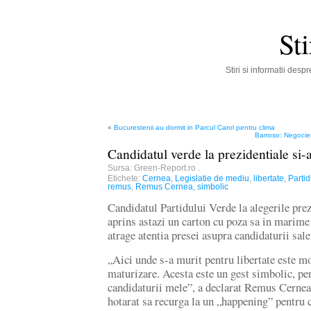
St
Stiri si informatii des
«
Bucurestenii au dormit in Parcul Carol pentru clima
Barroso: Negocie
Candidatul verde la prezidentiale si-
Sursa: Green-Report.ro
.
Etichete:
Cernea
,
Legislatie de mediu
,
libertate
,
Partid
remus
,
Remus Cernea
,
simbolic
Candidatul Partidului Verde la alegerile pre
aprins astazi un carton cu poza sa in marime 
atrage atentia presei asupra candidaturii sale
„Aici unde s-a murit pentru libertate este 
maturizare. Acesta este un gest simbolic, pen
candidaturii mele”, a declarat Remus Cernea.
hotarat sa recurga la un „happening” pentru c