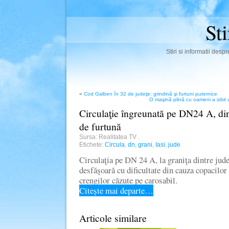
St
Stiri si informatii des
«
Cod Galben în 32 de judeţe: grindină şi furtuni puternice
O maşină plină cu oameni a izbit 
Circulaţie îngreunată pe DN24 A, din
de furtună
Sursa: Realitatea TV
.
Etichete:
Circula
,
dn
,
grani
,
Iasi
,
jude
Circulaţia pe DN 24 A, la graniţa dintre judeţ
desfăşoară cu dificultate din cauza copacilor 
crengilor căzute pe carosabil.
Citește mai departe…
Articole similare