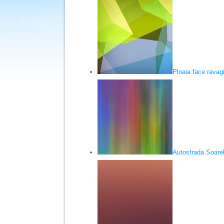
Ploaia face ravagi
Autostrada Soarel