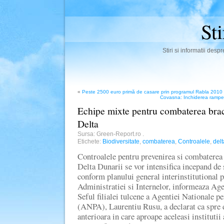
St
Stiri si informatii des
«
Peste 2500 euro primă de casare prin programul Rabla 2010
Covasna: Inchiderea rampel
Echipe mixte pentru combaterea braco
Delta
Sursa: Green-Report.ro
.
Etichete:
Biodiversitate
,
combaterea
,
Controalele
,
delt
Controalele pentru prevenirea si combaterea 
Delta Dunarii se vor intensifica incepand de
conform planului general interinstitutional 
Administratiei si Internelor, informeaza Age
Seful filialei tulcene a Agentiei Nationale p
(ANPA), Laurentiu Rusu, a declarat ca spre 
anterioara in care aproape aceleasi institutii