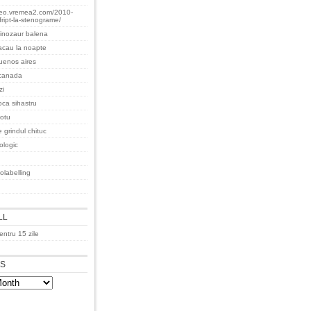
teo.vremea2.com/2010-
fript-la-stenograme/
inozaur balena
acau la noapte
uenos aires
 canada
zi
oca sihastru
iotu
 grindul chituc
cologic
olabelling
LL
ntru 15 zile
ES