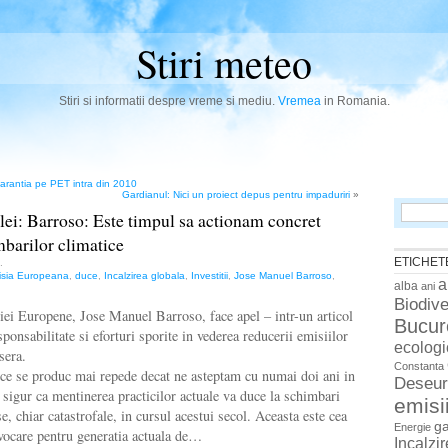
Stiri meteo
Stiri si informatii despre vreme si mediu.
Vremea
in Romania.
garantia pe PET intra din 2010
Gardianul: Nici un proiect depus pentru impaduriri
»
Search
ei: Barroso: Este timpul sa actionam concret
for:
barilor climatice
ETICHET
.
sia Europeana
,
duce
,
Incalzirea globala
,
Investitii
,
Jose Manuel Barroso
,
a
alba
ani
Biodive
ei Europene, Jose Manuel Barroso, face apel – intr-un articol
Bucur
onsabilitate si eforturi sporite in vederea reducerii emisiilor
ecologi
sera.
Constanta
ce se produc mai repede decat ne asteptam cu numai doi ani in
Deseur
sigur ca mentinerea practicilor actuale va duce la schimbari
emisi
e, chiar catastrofale, in cursul acestui secol. Aceasta este cea
g
Energie
vocare pentru generatia actuala de…
Incalzi