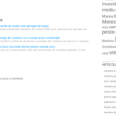
Investit
mediu
Marea B
re
Mete
cierile de mediu sunt aproape de impas
oam
nbsp
tema schimbarilor climatice din cadrul ONU sunt „periculos de aproape de
peste
 energie din carbune vor scumpi acest combustibil
Mediului
nvestitii în unitati de productie a energiei din carbune vor duce la o crestere…
sa faca mai multe eforturi pentru energii verzi
Schimbari
care se numara printre cele mai amenintate de incalzirea globala, nu fac
vr
vest
ARTICOL
vremea in
vremea p
to post a comment.
tvr1 vrem
vremea pe
cezar osi
parcul ag
adevarul 
furnici zb
vremea del