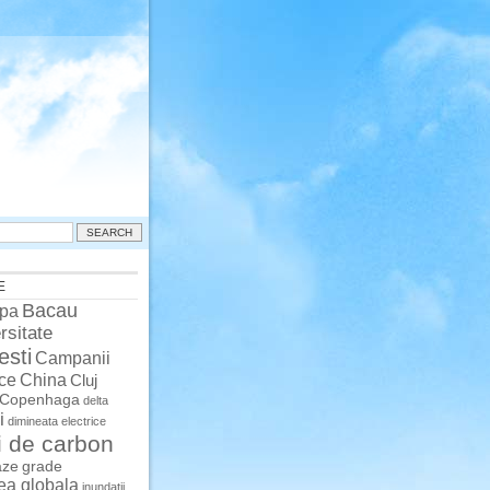
E
Bacau
pa
rsitate
esti
Campanii
China
ce
Cluj
Copenhaga
delta
i
dimineata
electrice
i de carbon
aze
grade
rea globala
inundatii