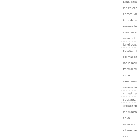
alina dami
rodica cor
horeca v
brad din m
vremea ba
marin ece
vremea in 
ionel bor
botosanı 
cel mai ba
lac in nv 
fronturi a
roma
i velo ma
catastrofa
energia g
epurarea 
vremea uc
randunica
deva
vremea in
albena in
incdd