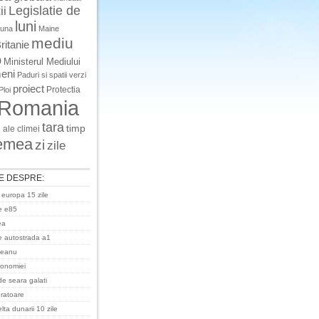
Legislatie de
ii
luni
luna
Maine
mediu
ritanie
o
Ministerul Mediului
eni
Paduri si spatii verzi
proiect
Protectia
Ploi
Romania
tara
timp
 ale climei
emea
zi
zile
E DESPRE:
 europa 15 zile
e e85
ea
 autostrada a1
ceanu
ronomiei
de seara galati
uratoare
ta dunarii 10 zile