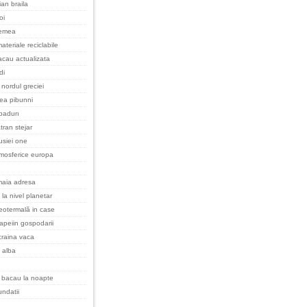
an braila
oi
remea
ateriale reciclabile
cau actualizata
di
nordul greciei
cea pibunni
padurı
tran stejar
rusiei one
tmosferice europa
maia adresa
 la nivel planetar
eotermală in case
apeiin gospodarii
raina vaca
 alba
 bacau la noapte
undatii