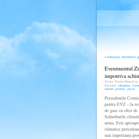
«
Adevarul: Nemirschi: 
Evenimentul Zil
impotriva schim
Sursa: Green-Report.ro
Etichete:
climatice
,
Comi
ndash
,
produc
,
secol
Presedintele Comisi
pentru EVZ – la resp
de gaze cu efect de 
Schimbarile climati
urma. Este aproape 
climatice periculoas
mai importanta pro