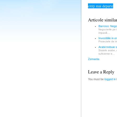
citiţi mai departe
Articole simila
Barroso: Nego
Negocierile pe 
impas&…
Investitiile in
Proiectele de i
Arabii trebuie 
Statele arabe, 
suficiente e…
Zemanta
Leave a Reply
You must be
logged in