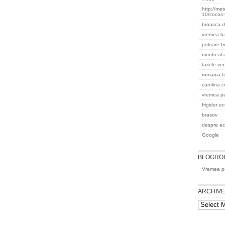
http://me
10/cocos-
broasca d
vremea b
poluare b
montreal
taxele ver
romania f
carolina c
vremea pe
frigider e
brasov
despre ec
Google
BLOGRO
Vremea pe
ARCHIV
Archives