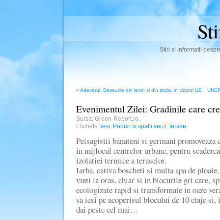
St
Stiri si informatii des
«
Adevarul: Deseurile din lemn si din sticla, in vizorul UE
UNEP
Evenimentul Zilei: Gradinile care cre
Sursa: Green-Report.ro
.
Etichete:
iesi
,
Paduri si spatii verzi
,
terase
Peisagistii banateni si germani promoveaza c
in mijlocul centrelor urbane, pentru scaderea
izolatiei termice a teraselor.
Iarba, cativa boscheti si multa apa de ploaie,
vieti la oras, chiar si in blocurile gri care, sp
ecologizate rapid si transformate in oaze verz
sa iesi pe acoperisul blocului de 10 etaje si,
dai peste cel mai…