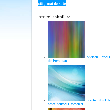
citiţi mai departe
Articole similare
Cotidianul: Procu
din Herastrau
Curentul: Norul d
astazi teritoriul Romaniei