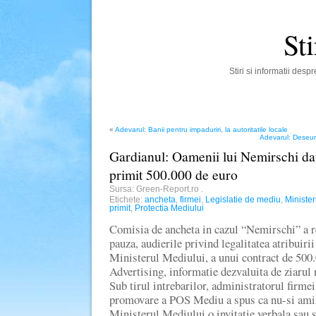
St
Stiri si informatii des
«
Adevarul: Banii pentru impaduriri, la autoritatile locale
Adevarul: Deseuril
Gardianul: Oamenii lui Nemirschi da
primit 500.000 de euro
Sursa: Green-Report.ro
.
Etichete:
ancheta
,
firmei
,
Legislatie de mediu
,
Minister
primit
,
Protectia Mediului
Comisia de ancheta in cazul “Nemirschi” a re
pauza, audierile privind legalitatea atribuirii 
Ministerul Mediului, a unui contract de 500
Advertising, informatie dezvaluita de ziarul 
Sub tirul intrebarilor, administratorul firmei
promovare a POS Mediu a spus ca nu-si amint
Ministerul Mediului o invitatie verbala sau s