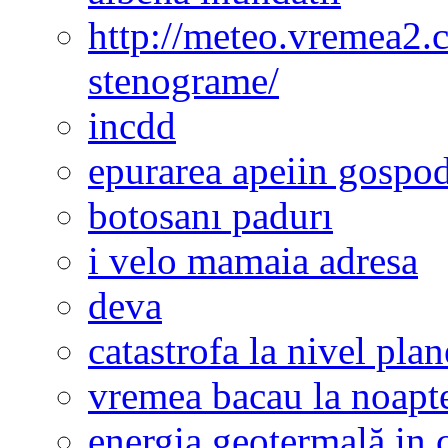
http://meteo.vremea2.
stenograme/
incdd
epurarea apeiin gospod
botosanı padurı
i velo mamaia adresa
deva
catastrofa la nivel plan
vremea bacau la noapt
energia geotermală in 