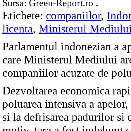
.
Sursa: Green-Report.ro
Etichete:
companiilor
,
Indo
licenta
,
Ministerul Mediulu
Parlamentul indonezian a ap
care Ministerul Mediului are
companiilor acuzate de polua
Dezvoltarea economica rapid
poluarea intensiva a apelor,
si la defrisarea padurilor si
motiv, tara a fost indelung c