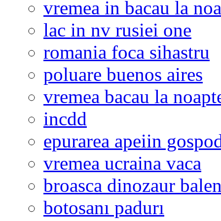
vremea in bacau la noa
lac in nv rusiei one
romania foca sihastru
poluare buenos aires
vremea bacau la noapt
incdd
epurarea apeiin gospod
vremea ucraina vaca
broasca dinozaur bale
botosanı padurı