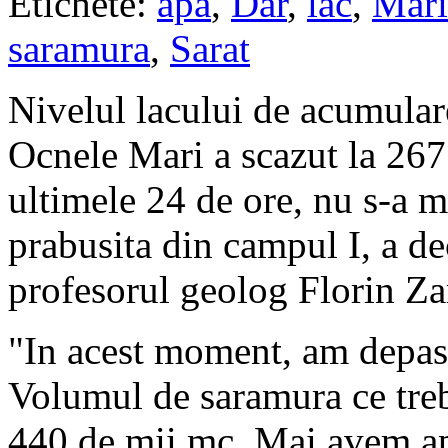
Etichete:
apa
,
Dar
,
lac
,
Mari
saramura
,
Sarat
Nivelul lacului de acumulare
Ocnele Mari a scazut la 267.4
ultimele 24 de ore, nu s-a m
prabusita din campul I, a de
profesorul geolog Florin Za
"In acest moment, am depas
Volumul de saramura ce treb
440 de mii mc. Mai avem a