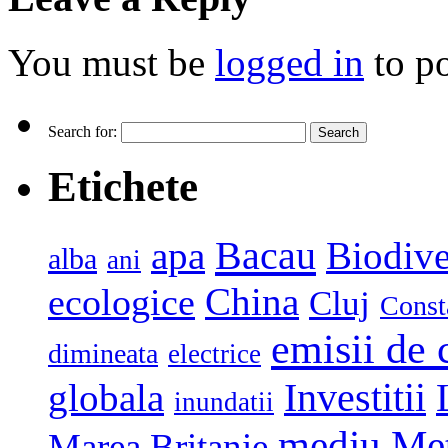
You must be
logged in
to p
Search for:
Etichete
Bacau
apa
Biodive
alba
ani
China
ecologice
Cluj
Const
emisii de 
dimineata
electrice
globala
Investitii
inundatii
mediu
Me
Marea Britanie