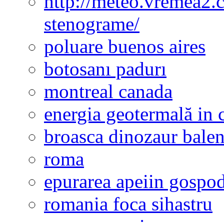
http://meteo.vremea2.
stenograme/
poluare buenos aires
botosanı padurı
montreal canada
energia geotermală in 
broasca dinozaur bale
roma
epurarea apeiin gospod
romania foca sihastru