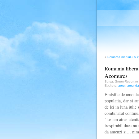
«
Poluarea mediului si c
Romania libera 
Azomures
Sursa: Green-Report.ro
Etichete:
aerul
,
amenda
Emisiile de amoniac
populatia, dar si a
de lei in luna iulie
combinatul continua
"Le-am atras atentia
irespirabil daca nu
da amenzi si… nim