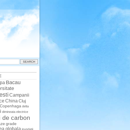
E
Bacau
pa
rsitate
esti
Campanii
China
ce
Cluj
Copenhaga
delta
i
dimineata
electrice
i de carbon
aze
grade
rea globala
inundatii