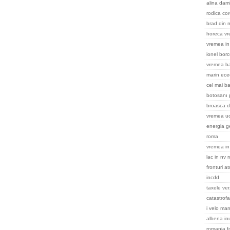
alina dami
rodica cor
brad din m
horeca v
vremea in 
ionel bor
vremea ba
marin ece
cel mai ba
botosanı 
broasca d
vremea uc
energia g
roma
vremea in
lac in nv 
fronturi a
incdd
taxele ver
catastrofa
i velo ma
albena in
romania f