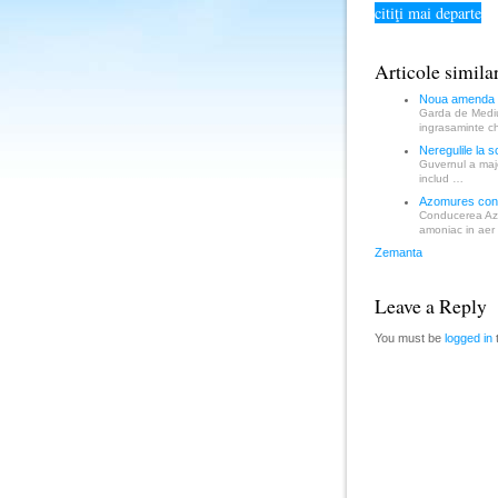
citiţi mai departe
Articole simila
Noua amenda 
Garda de Mediu
ingrasaminte 
Neregulile la 
Guvernul a majo
includ …
Azomures cont
Conducerea Azo
amoniac in aer
Zemanta
Leave a Reply
You must be
logged in