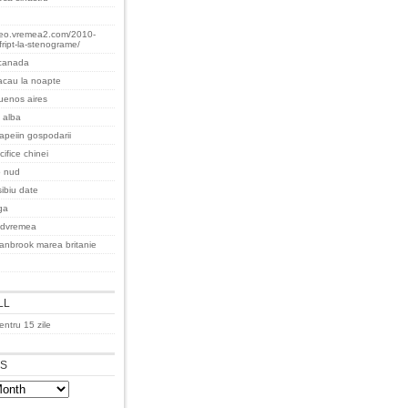
teo.vremea2.com/2010-
fript-la-stenograme/
 canada
acau la noapte
uenos aires
 alba
apeiin gospodarii
ifice chinei
o nud
 sibiu date
ga
udvremea
anbrook marea britanie
LL
ntru 15 zile
ES