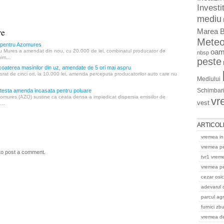
Investit
mediu
re
Marea B
Mete
pentru Azomures
 Mures a amendat din nou, cu 20.000 de lei, combinatul producator de
oam
nbsp
chim…
peste
scoaterea masinilor din uz, amendate de 5 ori mai aspru
rat de cinci ori, la 10.000 lei, amenda perceputa producatorilor auto care nu
Mediului
Schimbari
esta amenda incasata pentru poluare
mures (AZO) sustine ca ceata densa a impiedicat dispersia emisiilor de
vr
vest
 …
ARTICOL
vremea in
vremea p
to post a comment.
tvr1 vrem
vremea pe
cezar osi
adevarul 
parcul ag
furnici zb
vremea del