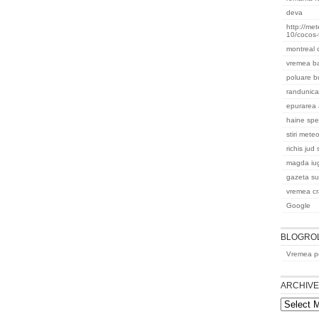
deva
http://me
10/cocos-
montreal
vremea b
poluare b
randunica
epurarea 
haine spec
stiri mete
richis jud
magda iu
gazeta s
vremea cr
Google
BLOGRO
Vremea pe
ARCHIV
Archives