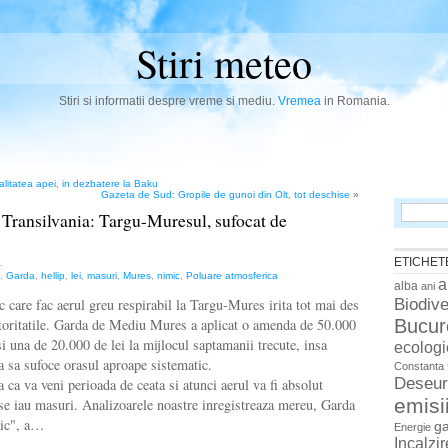
Stiri meteo
Stiri si informatii despre vreme si mediu.
Vremea
in Romania.
alitatea apei, in dezbatere la Baku
Gazeta de Sud: Gropile de gunoi din Olt, tot deschise
»
Search
Transilvania: Targu-Muresul, sufocat de
for:
ETICHET
.
,
Garda
,
hellip
,
lei
,
masuri
,
Mures
,
nimic
,
Poluare atmosferica
a
alba
ani
Biodive
 care fac aerul greu respirabil la Targu-Mures irita tot mai des
Bucur
utoritatile. Garda de Mediu Mures a aplicat o amenda de 50.000
 si una de 20.000 de lei la mijlocul saptamanii trecute, insa
ecologi
 sa sufoce orasul aproape sistematic.
Constanta
Deseur
 ca va veni perioada de ceata si atunci aerul va fi absolut
emisi
 se iau masuri. Analizoarele noastre inregistreaza mereu, Garda
ic", a…
g
Energie
Incalzi