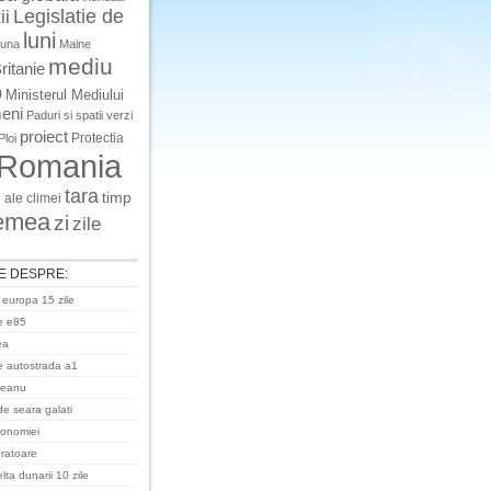
Legislatie de
ii
luni
luna
Maine
mediu
ritanie
o
Ministerul Mediului
eni
Paduri si spatii verzi
proiect
Protectia
Ploi
Romania
tara
timp
 ale climei
emea
zi
zile
E DESPRE:
 europa 15 zile
e e85
ea
 autostrada a1
ceanu
de seara galati
ronomiei
uratoare
ta dunarii 10 zile