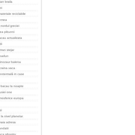
an braila
oi
ateriale reciclabile
remea
nordul greciei
cea pibunni
cau actualizata
di
tran stejar
padurı
inozaur balena
raina vaca
eotermală in case
 bacau la noapte
rusiei one
tmosferice europa
zi
 la nivel planetar
maia adresa
undatii
oca sihastru