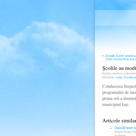
«
Google Earth simuleaza
Criza economica are s
Şcolile au modif
Sursa: (author unknow
Etichete:
colar
,
Conduce
Conducerea Inspecto
programului de înce
prima oră a dimineţi
municipiul Iaşi.
Articole simila
Dascăli tineri 
Inspectoratul Ş
învăţăm…