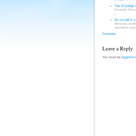
Top 10 judeţe 
Previzibil, Bucu
j…
Se circulă în c
Ninsoara contin
abundent vine
Zemanta
Leave a Reply
You must be
logged in