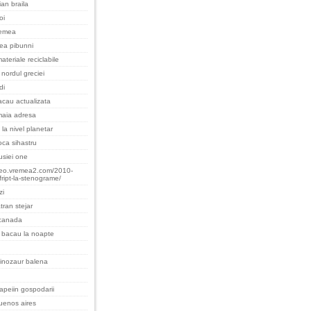
an braila
oi
remea
cea pibunni
ateriale reciclabile
nordul greciei
di
cau actualizata
maia adresa
 la nivel planetar
oca sihastru
rusiei one
teo.vremea2.com/2010-
fript-la-stenograme/
zi
tran stejar
 canada
 bacau la noapte
inozaur balena
apeiin gospodarii
uenos aires