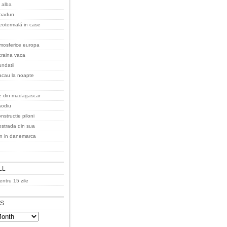
 alba
padurı
eotermală in case
tmosferice europa
raina vaca
undatii
acau la noapte
re din madagascar
 sodiu
nstructie piloni
ostrada din sua
an in danemarca
LL
ntru 15 zile
ES