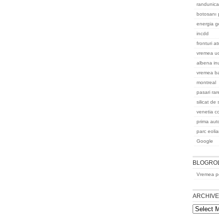
randunica
botosanı 
energia g
incdd
fronturi a
vremea uc
albena in
vremea b
montreal
pasari ra
silicat de
venetia co
prima aut
parc eoli
Google
BLOGRO
Vremea pe
ARCHIV
Archives