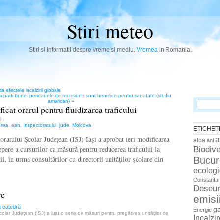
Stiri meteo
Stiri si informatii despre vreme si mediu.
Vremea
in Romania.
 efectele incalzirii globale
i parti bune: perioadele de recesiune sunt benefice pentru sanatate (studiu
american)
»
Search
icat orarul pentru fluidizarea traficului
for:
n)
.
rea
,
ean
,
Inspectoratului
,
jude
,
Moldova
ETICHET
ratului Şcolar Judeţean (ISJ) Iaşi a aprobat ieri modificarea
a
alba
ani
pere a cursurilor ca măsură pentru reducerea traficului la
Biodive
i, în urma consultărilor cu directorii unităţilor şcolare din
Bucur
ecologi
Constanta
Deseur
re
emisi
la catedră
g
Energie
colar Judeţean (ISJ) a luat o serie de măsuri pentru pregătirea unităţilor de
Incalzi