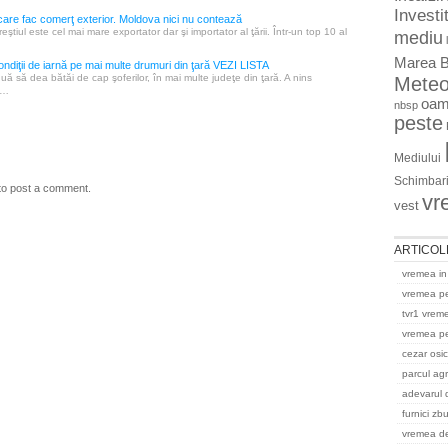
Investit
care fac comerţ exterior. Moldova nici nu contează
reştiul este cel mai mare exportator dar şi importator al ţării. Într-un top 10 al
mediu
Marea B
ondiţii de iarnă pe mai multe drumuri din ţară VEZI LISTA
uă să dea bătăi de cap şoferilor, în mai multe judeţe din ţară. A nins
Mete
r…
oam
nbsp
peste
Mediului
Schimbari
to post a comment.
vr
vest
ARTICOL
vremea in
vremea p
tvr1 vrem
vremea pe
cezar osi
parcul ag
adevarul 
furnici zb
vremea del