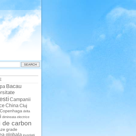
E
Bacau
pa
rsitate
esti
Campanii
China
ce
Cluj
Copenhaga
delta
i
dimineata
electrice
i de carbon
aze
grade
rea globala
inundatii