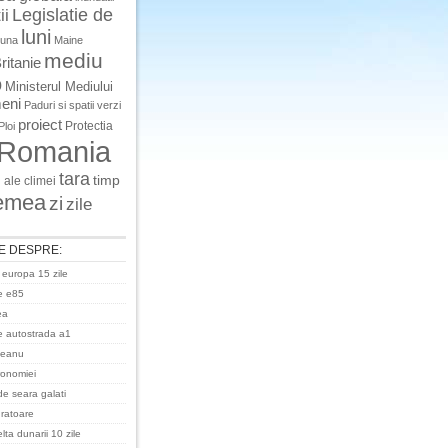
Legislatie de
ii
luni
luna
Maine
mediu
ritanie
o
Ministerul Mediului
eni
Paduri si spatii verzi
proiect
Protectia
Ploi
Romania
tara
timp
 ale climei
emea
zi
zile
E DESPRE:
 europa 15 zile
e e85
ea
 autostrada a1
ceanu
ronomiei
de seara galati
uratoare
ta dunarii 10 zile