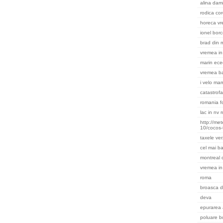
alina dami
rodica cor
horeca v
ionel bor
brad din m
vremea in 
marin ece
vremea ba
i velo ma
catastrofa
romania f
lac in nv 
http://me
10/cocos-
taxele ver
cel mai ba
montreal
vremea in
roma
broasca d
deva
epurarea 
poluare b