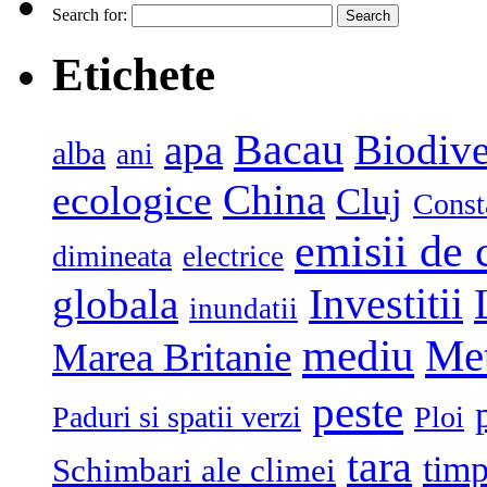
Search for:
Etichete
Bacau
apa
Biodive
alba
ani
China
ecologice
Cluj
Const
emisii de 
dimineata
electrice
globala
Investitii
inundatii
mediu
Me
Marea Britanie
peste
Paduri si spatii verzi
Ploi
tara
tim
Schimbari ale climei