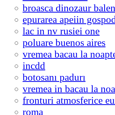
broasca dinozaur bale
epurarea apeiin gospod
lac in nv rusiei one
poluare buenos aires
vremea bacau la noapt
incdd
botosanı padurı
vremea in bacau la noa
fronturi atmosferice e
roma