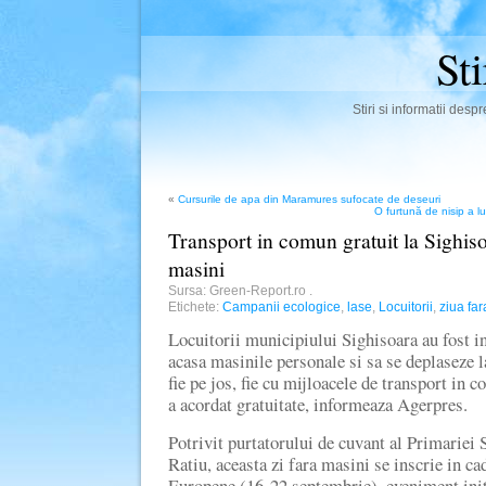
St
Stiri si informatii des
«
Cursurile de apa din Maramures sufocate de deseuri
O furtună de nisip a l
Transport in comun gratuit la Sighiso
masini
Sursa: Green-Report.ro
.
Etichete:
Campanii ecologice
,
lase
,
Locuitorii
,
ziua far
Locuitorii municipiului Sighisoara au fost i
acasa masinile personale si sa se deplaseze la
fie pe jos, fie cu mijloacele de transport in
a acordat gratuitate, informeaza Agerpres.
Potrivit purtatorului de cuvant al Primariei 
Ratiu, aceasta zi fara masini se inscrie in c
Europene (16-22 septembrie), eveniment ini