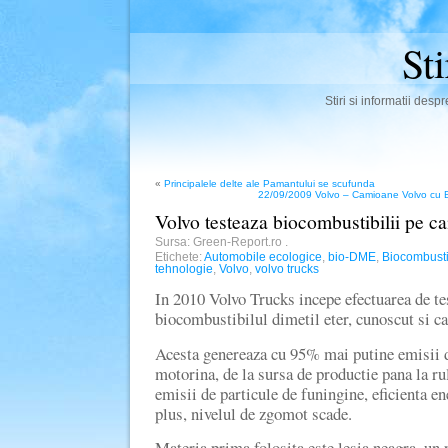
St
Stiri si informatii des
«
Principalele delte ale Pamantului se scufunda
22/09/2009 Volvo – Camioane Volvo cu B
Volvo testeaza biocombustibilii pe 
Sursa: Green-Report.ro
.
Etichete:
Automobile ecologice
,
bio-DME
,
Biocombusti
tehnologie
,
Volvo
,
volvo trucks
In 2010 Volvo Trucks incepe efectuarea de te
biocombustibilul dimetil eter, cunoscut si
Acesta genereaza cu 95% mai putine emisii d
motorina, de la sursa de productie pana la ru
emisii de particule de funingine, eficienta e
plus, nivelul de zgomot scade.
Materia prima folosita este lesia neagra, un