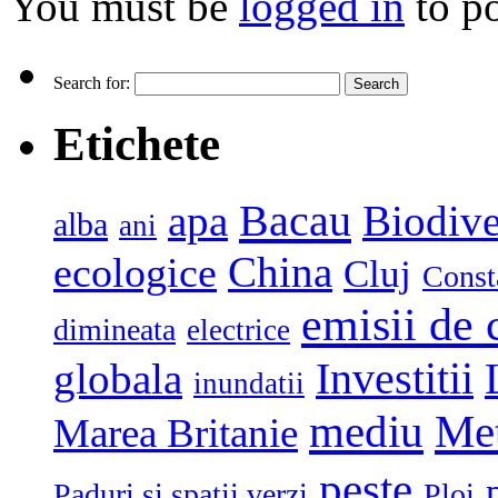
You must be
logged in
to p
Search for:
Etichete
Bacau
apa
Biodive
alba
ani
China
ecologice
Cluj
Const
emisii de 
dimineata
electrice
globala
Investitii
inundatii
mediu
Me
Marea Britanie
peste
Paduri si spatii verzi
Ploi