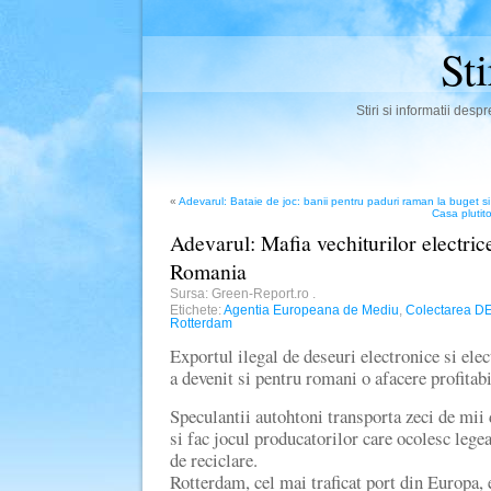
St
Stiri si informatii des
«
Adevarul: Bataie de joc: banii pentru paduri raman la buget si
Casa plutito
Adevarul: Mafia vechiturilor electrice
Romania
Sursa: Green-Report.ro
.
Etichete:
Agentia Europeana de Mediu
,
Colectarea D
Rotterdam
Exportul ilegal de deseuri electronice si elec
a devenit si pentru romani o afacere profitabi
Speculantii autohtoni transporta zeci de mii 
si fac jocul producatorilor care ocolesc lege
de reciclare.
Rotterdam, cel mai traficat port din Europa, 