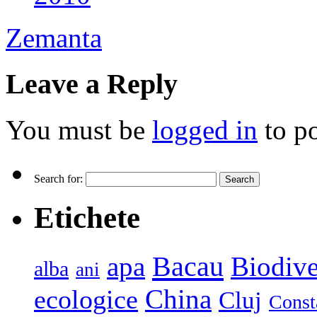
Zemanta
Leave a Reply
You must be
logged in
to p
Search for:
Etichete
Bacau
apa
Biodive
alba
ani
China
ecologice
Cluj
Const