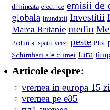
emisii de 
dimineata
electrice
globala
Investitii
inundatii
mediu
Me
Marea Britanie
peste
Paduri si spatii verzi
Ploi
tara
tim
Schimbari ale climei
Articole despre:
vremea in europa 15 zi
vremea pe e85
tvr1 vremea